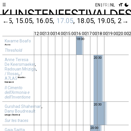
☰
EN
FR
NL
4.05
←
15.05
16.05
17.05
18.05
19.05
20.
→
12:00
13:00
14:00
15:00
16:00
17:00
18:00
19:00
20:00
2
18:00
Kwame Boafo
Accra
Threshold
20:30
Anne Teresa
De Keersmaeker
,
Radouan Mriziga
,
/ Rosas
,
/
A7LA5
Bruxelles-
Marrakech
Il Cimento
dell’Armonia e
dell’Inventione
20:30
Gurshad Shaheman
,
Dany Boudreault
Limoges-Montreal
Sur tes traces
20:00
Gaia Saitta