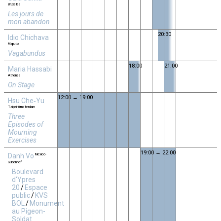
Bruxelles
Les jours de
mon abandon
20:30
Idio Chichava
Maputo
Vagabundus
18:00
21:00
Maria Hassabi
Athènes
On Stage
12:00 → 19:00
Hsu Che‑Yu
Taipei-Amsterdam
Three
Episodes of
Mourning
Exercises
19:00 → 22:00
Danh Vo
Mexico-
Güldenhof
Boulevard
d'Ypres
20
/
Espace
public
/
KVS
BOL
/
Monument
au Pigeon-
Soldat