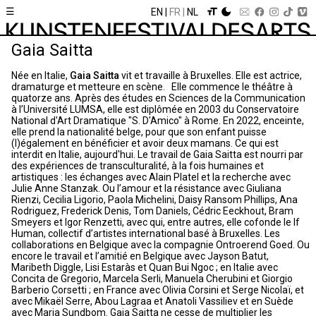
☰
EN
FR
NL
Gaia Saitta
Née en Italie,
Gaia Saitta
vit et travaille à Bruxelles. Elle est actrice,
dramaturge et metteure en scène. Elle commence le théâtre à
quatorze ans. Après des études en Sciences de la Communication
à l’Université LUMSA, elle est diplômée en 2003 du Conservatoire
National d'Art Dramatique "S. D'Amico" à Rome. En 2022, enceinte,
elle prend la nationalité belge, pour que son enfant puisse
(l)également en bénéficier et avoir deux mamans. Ce qui est
interdit en Italie, aujourd'hui. Le travail de Gaia Saitta est nourri par
des expériences de transculturalité, à la fois humaines et
artistiques : les échanges avec Alain Platel et la recherche avec
Julie Anne Stanzak. Ou l’amour et la résistance avec Giuliana
Rienzi, Cecilia Ligorio, Paola Michelini, Daisy Ransom Phillips, Ana
Rodriguez, Frederick Denis, Tom Daniels, Cédric Eeckhout, Bram
Smeyers et Igor Renzetti, avec qui, entre autres, elle cofonde le If
Human, collectif d’artistes international basé à Bruxelles. Les
collaborations en Belgique avec la compagnie Ontroerend Goed. Ou
encore le travail et l’amitié en Belgique avec Jayson Batut,
Maribeth Diggle, Lisi Estaràs et Quan Bui Ngoc ; en Italie avec
Concita de Gregorio, Marcela Serli, Manuela Cherubini et Giorgio
Barberio Corsetti ; en France avec Olivia Corsini et Serge Nicolaï, et
avec Mikaël Serre, Abou Lagraa et Anatoli Vassiliev et en Suède
avec Maria Sundbom. Gaia Saitta ne cesse de multiplier les