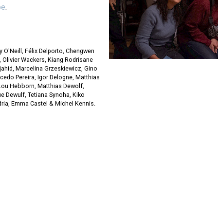
be
.
ly O'Neill, Félix Delporto, Chengwen
, Olivier Wackers, Kiang Rodrisane
ahid, Marcelina Grzeskiewicz, Gino
acedo Pereira, Igor Delogne, Matthias
 Lou Hebborn, Matthias Dewolf,
ue Dewulf, Tetiana Synoha, Kiko
dria, Emma Castel & Michel Kennis.