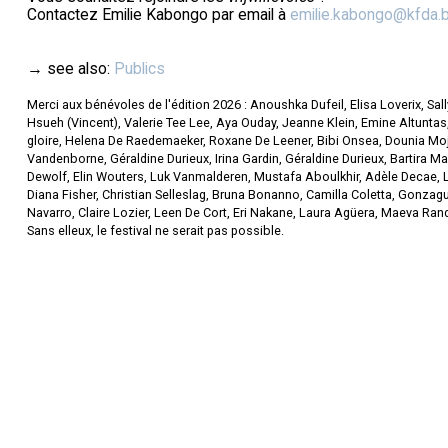
Contactez Emilie Kabongo par email à
emilie.kabongo@kfda.
→ see also:
Publics
Merci aux bénévoles de l'édition 2026 : Anoushka Dufeil, Elisa Loverix, Sal
Hsueh (Vincent), Valerie Tee Lee, Aya Ouday, Jeanne Klein, Emine Altuntas
gloire, Helena De Raedemaeker, Roxane De Leener, Bibi Onsea, Dounia Moj
Vandenborne, Géraldine Durieux, Irina Gardin, Géraldine Durieux, Bartira M
Dewolf, Elin Wouters, Luk Vanmalderen, Mustafa Aboulkhir, Adèle Decae,
Diana Fisher, Christian Selleslag, Bruna Bonanno, Camilla Coletta, Gonzag
Navarro, Claire Lozier, Leen De Cort, Eri Nakane, Laura Agüera, Maeva Ran
Sans elleux, le festival ne serait pas possible.