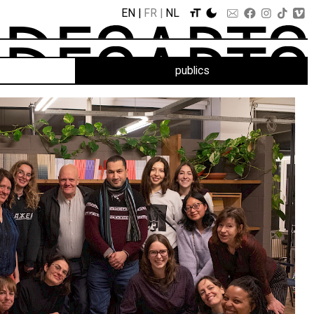
EN
FR
NL
publics