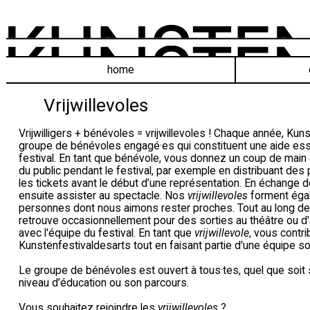
home
Vrijwillevoles
Vrijwilligers + bénévoles = vrijwillevoles ! Chaque année, Kun
groupe de bénévoles engagé·es qui constituent une aide essen
festival. En tant que bénévole, vous donnez un coup de main à 
du public pendant le festival, par exemple en distribuant d
les tickets avant le début d’une représentation. En échange 
ensuite assister au spectacle. Nos
vrijwillevoles
forment éga
personnes dont nous aimons rester proches. Tout au long de 
retrouve occasionnellement pour des sorties au théâtre ou d'a
avec l'équipe du festival. En tant que
vrijwillevole
, vous contr
Kunstenfestivaldesarts tout en faisant partie d'une équipe 
Le groupe de bénévoles est ouvert à tous·tes, quel que soit
niveau d’éducation ou son parcours.
Vous souhaitez rejoindre les
vrijwillevoles
?