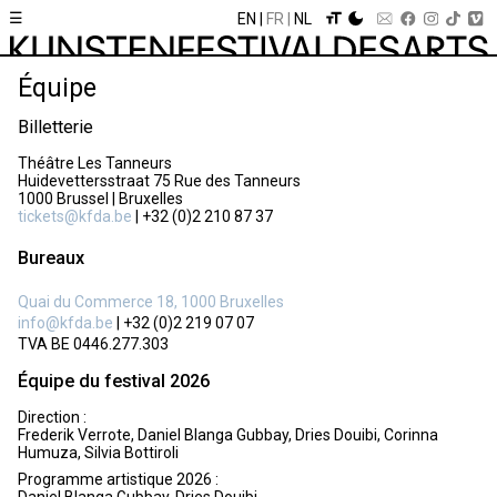
☰
EN
FR
NL
Équipe
Billetterie
Théâtre Les Tanneurs
Huidevettersstraat 75 Rue des Tanneurs
1000 Brussel | Bruxelles
tickets@kfda.be
| +32 (0)2 210 87 37
Bureaux
Quai du Commerce 18, 1000 Bruxelles
info@kfda.be
| +32 (0)2 219 07 07
TVA BE 0446.277.303
Équipe du festival 2026
Direction :
Frederik Verrote, Daniel Blanga Gubbay, Dries Douibi, Corinna
Humuza, Silvia Bottiroli
Programme artistique 2026 :
Daniel Blanga Gubbay, Dries Douibi