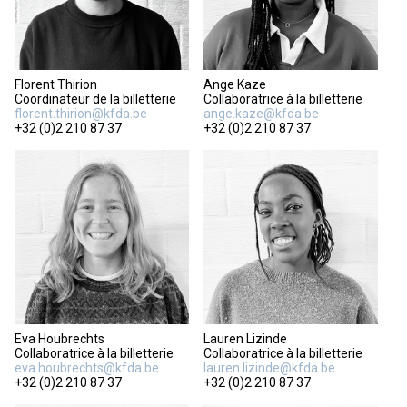
Florent Thirion
Ange Kaze
Coordinateur de la billetterie
Collaboratrice à la billetterie
florent.thirion@kfda.be
ange.kaze@kfda.be
+32 (0)2 210 87 37
+32 (0)2 210 87 37
Eva Houbrechts
Lauren Lizinde
Collaboratrice à la billetterie
Collaboratrice à la billetterie
eva.houbrechts@kfda.be
lauren.lizinde@kfda.be
+32 (0)2 210 87 37
+32 (0)2 210 87 37