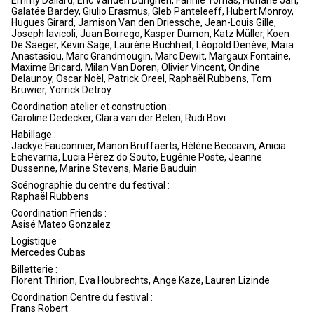
Galatée Bardey, Giulio Erasmus, Gleb Panteleeff, Hubert Monroy,
Hugues Girard, Jamison Van den Driessche, Jean-Louis Gille,
Joseph Iavicoli, Juan Borrego, Kasper Dumon, Katz Müller, Koen
De Saeger, Kevin Sage, Laurène Buchheit, Léopold Denève, Maïa
Anastasiou, Marc Grandmougin, Marc Dewit, Margaux Fontaine,
Maxime Bricard, Milan Van Doren, Olivier Vincent, Ondine
Delaunoy, Oscar Noël, Patrick Oreel, Raphaël Rubbens, Tom
Bruwier, Yorrick Detroy
Coordination atelier et construction :
Caroline Dedecker, Clara van der Belen, Rudi Bovi
Habillage :
Jackye Fauconnier, Manon Bruffaerts, Hélène Beccavin, Anicia
Echevarria, Lucia Pérez do Souto, Eugénie Poste, Jeanne
Dussenne, Marine Stevens, Marie Bauduin
Scénographie du centre du festival :
Raphaël Rubbens
Coordination Friends :
Asisé Mateo Gonzalez
Logistique :
Mercedes Cubas
Billetterie :
Florent Thirion, Eva Houbrechts, Ange Kaze, Lauren Lizinde
Coordination Centre du festival :
Frans Robert