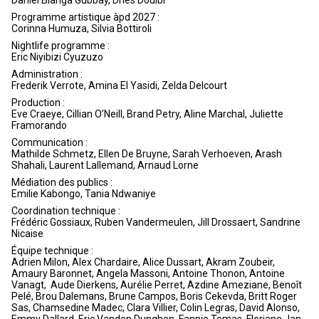
Programme artistique àpd 2027 :
Corinna Humuza, Silvia Bottiroli
Nightlife programme :
Eric Niyibizi Cyuzuzo
Administration :
Frederik Verrote, Amina El Yasidi, Zelda Delcourt
Production :
Eve Craeye, Cillian O’Neill, Brand Petry, Aline Marchal, Juliette
Framorando
Communication :
Mathilde Schmetz, Ellen De Bruyne, Sarah Verhoeven, Arash
Shahali, Laurent Lallemand, Arnaud Lorne
Médiation des publics :
Emilie Kabongo, Tania Ndwaniye
Coordination technique :
Frédéric Gossiaux, Ruben Vandermeulen, Jill Drossaert, Sandrine
Nicaise
Équipe technique :
Adrien Milon, Alex Chardaire, Alice Dussart, Akram Zoubeir,
Amaury Baronnet, Angela Massoni, Antoine Thonon, Antoine
Vanagt, Aude Dierkens, Aurélie Perret, Azdine Ameziane, Benoît
Pelé, Brou Dalemans, Brune Campos, Boris Cekevda, Britt Roger
Sas, Chamsedine Madec, Clara Villier, Colin Legras, David Alonso,
Emmy Dallard, Eric Vanden Dunghen, Fannie Tomas, Floriane Jan,