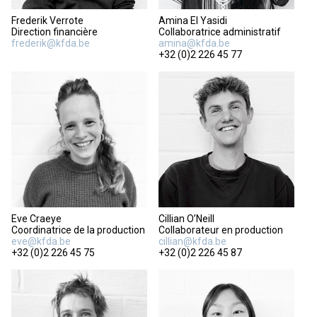
Frederik Verrote
Amina El Yasidi
Direction financière
Collaboratrice administratif
frederik@kfda.be
amina@kfda.be
+32 (0)2 226 45 77
Eve Craeye
Cillian O’Neill
Coordinatrice de la production
Collaborateur en production
eve@kfda.be
cillian@kfda.be
+32 (0)2 226 45 75
+32 (0)2 226 45 87