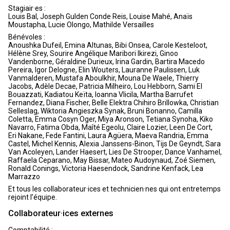
Stagiair·es :
Louis Bal, Joseph Gulden Conde Reis, Louise Mahé, Anaïs
Moustapha, Lucie Olongo, Mathilde Versailles
Bénévoles :
Anoushka Dufeil, Emina Altunas, Bibi Onsea, Carole Kesteloot,
Hélène Srey, Sourire Angélique Maribori Ikirezi, Ginoo
Vandenborne, Géraldine Durieux, Irina Gardin, Bartira Macedo
Pereira, Igor Delogne, Elin Wouters, Lauranne Paulissen, Luk
Vanmalderen, Mustafa Aboulkhir, Mouna De Waele, Thierry
Jacobs, Adèle Decae, Patricia Milheiro, Lou Hebborn, Sami El
Bouazzati, Kadiatou Keïta, Ioanna Vlicila, Martha Barrufet
Fernandez, Diana Fischer, Belle Elektra Chihiro Brillowka, Christian
Selleslag, Wiktoria Angieszka Synak, Bruni Bonanno, Camilla
Coletta, Emma Cosyn Oger, Miya Aronson, Tetiana Synoha, Kiko
Navarro, Fatima Obda, Maîté Egeolu, Claire Lozier, Leen De Cort,
Eri Nakane, Fede Fantini, Laura Agüera, Maeva Randria, Emma
Castel, Michel Kennis, Alexia Janssens-Binon, Tijs De Geyndt, Sara
Van Acoleyen, Lander Haesert, Lies De Strooper, Dance Vanhamel,
Raffaela Ceparano, May Bissar, Mateo Audoynaud, Zoé Siemen,
Ronald Conings, Victoria Haesendock, Sandrine Kenfack, Lea
Marrazzo
Et tous les collaborateur·ices et technicien·nes qui ont entretemps
rejoint l’équipe.
Collaborateur·ices externes
Comptabilité :