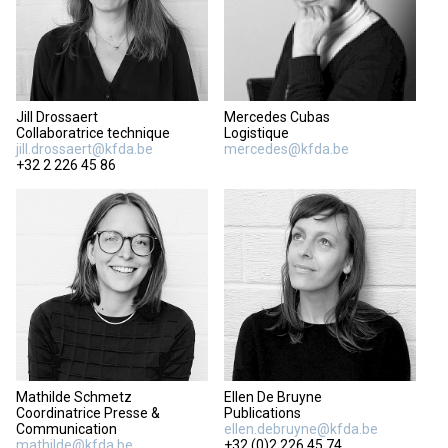
Jill Drossaert
Mercedes Cubas
Collaboratrice technique
Logistique
jill.drossaert@kfda.be
mercedes@kfda.be
+32 2 226 45 86
Mathilde Schmetz
Ellen De Bruyne
Coordinatrice Presse &
Publications
Communication
ellen.debruyne@kfda.be
mathilde@kfda.be
+32 (0)2 226 45 74