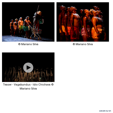
© Mariano Silva
© Mariano Silva
Teaser - Vagabundus - Idio Chichava ©
Mariano Silva
website by lvh