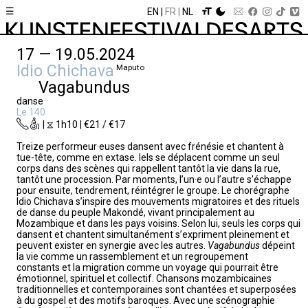
☰
EN
FR
NL
17 — 19.05.2024
Idio Chichava
Maputo
Vagabundus
danse
Le 140
| ⧖ 1h10 | €21 / €17
Treize performeur·euses dansent avec frénésie et chantent à
tue-tête, comme en extase. Iels se déplacent comme un seul
corps dans des scènes qui rappellent tantôt la vie dans la rue,
tantôt une procession. Par moments, l’un·e ou l’autre s’échappe
pour ensuite, tendrement, réintégrer le groupe. Le chorégraphe
Idio Chichava s’inspire des mouvements migratoires et des rituels
de danse du peuple Makondé, vivant principalement au
Mozambique et dans les pays voisins. Selon lui, seuls les corps qui
dansent et chantent simultanément s’expriment pleinement et
peuvent exister en synergie avec les autres.
Vagabundus
dépeint
la vie comme un rassemblement et un regroupement
constants et la migration comme un voyage qui pourrait être
émotionnel, spirituel et collectif. Chansons mozambicaines
traditionnelles et contemporaines sont chantées et superposées
à du gospel et des motifs baroques. Avec une scénographie