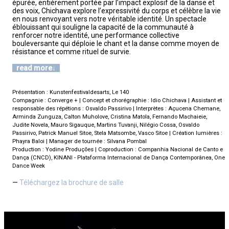
épurée, entièrement portée par l’impact explosif de la danse et
des voix, Chichava explore l’expressivité du corps et célèbre la vie
en nous renvoyant vers notre véritable identité. Un spectacle
éblouissant qui souligne la capacité de la communauté à
renforcer notre identité, une performance collective
bouleversante qui déploie le chant et la danse comme moyen de
résistance et comme rituel de survie.
read more
Présentation : Kunstenfestivaldesarts, Le 140
Compagnie : Converge + | Concept et chorégraphie : Idio Chichava | Assistant et
responsable des répétions : Osvaldo Passirivo | Interprètes : Açucena Chemane,
Arminda Zunguza, Calton Muholove, Cristina Matola, Fernando Machaieie,
Judite Novela, Mauro Sigauque, Martins Tuvanji, Nilégio Cossa, Osvaldo
Passirivo, Patrick Manuel Sitoe, Stela Matsombe, Vasco Sitoe | Création lumières :
Phayra Baloi | Manager de tournée : Silvana Pombal
Production : Yodine Produções | Coproduction : Companhia Nacional de Canto e
Dança (CNCD), KINANI - Plataforma Internacional de Dança Contemporânea, One
Dance Week
Téléchargez la brochure de salle