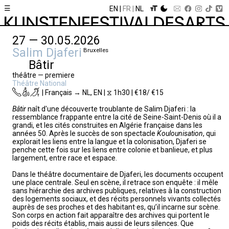
☰
EN
FR
NL
27 — 30.05.2026
Salim Djaferi
Bruxelles
Bâtir
théâtre — premiere
Théâtre National
| Français → NL, EN | ⧖ 1h30 | €18/ €15
Bâtir
naît d'une découverte troublante de Salim Djaferi : la
ressemblance frappante entre la cité de Seine-Saint-Denis où il a
grandi, et les cités construites en Algérie française dans les
années 50. Après le succès de son spectacle
Koulounisation
, qui
explorait les liens entre la langue et la colonisation, Djaferi se
penche cette fois sur les liens entre colonie et banlieue, et plus
largement, entre race et espace.
Dans le théâtre documentaire de Djaferi, les documents occupent
une place centrale. Seul en scène, il retrace son enquête : il mêle
sans hiérarchie des archives publiques, relatives à la construction
des logements sociaux, et des récits personnels vivants collectés
auprès de ses proches et des habitant·es, qu’il incarne sur scène.
Son corps en action fait apparaître des archives qui portent le
poids des récits établis, mais aussi de leurs silences. Que