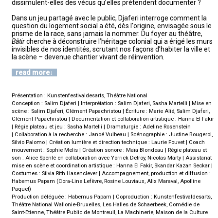
dissimulent-elles des vécus qu’elles prétendent documenter ?
Dans un jeu partagé avec le public, Djaferi interroge comment la
question du logement social a été, dès l'origine, envisagée sous le
prisme de la race, sans jamais la nommer. Du foyer au théâtre,
Bâtir
cherche à déconstruire l’héritage colonial qui a érigé les murs
invisibles de nos identités, scrutant nos façons d’habiter la ville et
la scène – devenue chantier vivant de réinvention.
read more
Présentation : Kunstenfestivaldesarts, Théâtre National
Conception : Salim Djaferi | Interprétation : Salim Djaferi, Sasha Martelli | Mise en
scène : Salim Djaferi, Clément Papachristou | Écriture : Marie Alié, Salim Djaferi,
Clément Papachristou | Documentation et collaboration artistique : Hanna El Fakir
| Régie plateau et jeu : Sasha Martelli | Dramaturgie : Adeline Rosenstein
| Collaboration à la recherche : Janoé Vulbeau | Scénographie : Justine Bougerol,
Silvio Palomo | Création lumière et direction technique : Laurie Fouvet | Coach
mouvement : Sophie Melis | Création sonore : Maïa Blondeau | Régie plateau et
son : Alice Spenlé en collaboration avec Yorrick Detroy, Nicolas Marty | Assistanat
mise en scène et coordination artistique : Hanna El Fakir, Skandar Kazan Seckar |
Costumes : Silvia Rith Hasenclever | Accompagnement, production et diffusion :
Habemus Papam (Cora-Line Lefèvre, Rosine Louviaux, Alix Maraval, Apolline
Paquet)
Production déléguée : Habemus Papam | Coproduction : Kunstenfestivaldesarts,
Théâtre National Wallonie-Bruxelles, Les Halles de Schaerbeek, Comédie de
Saint-Etienne, Théâtre Public de Montreuil, La Machinerie, Maison de la Culture