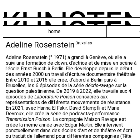
home
Adeline Rosenstein
Bruxelles
Adeline Rosenstein (° 1971) a grandi à Genève, où elle a
suivi une formation de clown, d’actrice et de mise en scène à
l’école Ernst Busch à Berlin. Elle développe depuis le début
des années 2000 un travail d’écriture documentaire théâtrale.
Entre 2010 et 2016 elle crée, d’abord à Berlin puis à
Bruxelles, les 6 épisodes de la série
décris-ravage
sur la
question palestinienne. De 2019 à 2022, elle travaille aux 4
épisodes de
Laboratoire Poison
consacrés aux
représentations de différents mouvements de résistance.
En 2021, avec Hanna El Fakir, David Stampfli et Marie
Devroux, elle crée la série de podcasts-performance
Transmission Poison
. La compagnie Maison Ravage est
créée la même année avec Edgar Martin. Elle intervient
ponctuellement dans des écoles d’art et de théâtre et écrit
ou traduit de l’allemand pour différentes compagnies (Tête