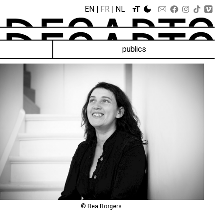
EN
FR
NL
publics
© Bea Borgers