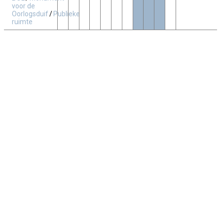
voor de
Oorlogsduif
/
Publieke
ruimte