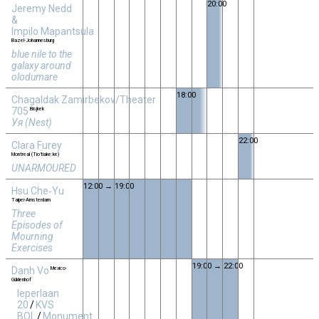
20:00
Jeremy Nedd
&
Impilo Mapantsula
Bazel-Johannesburg
blue nile to the
galaxy around
olodumare
18:00
Chagaldak Zamirbekov/Theater
705
Bisjkek
Уя (Nest)
22:00
Clara Furey
Montreal (Tio’tiake:ke)
UNARMOURED
12:00 → 19:00
Hsu Che‑Yu
Taipei-Amsterdam
Three
Episodes of
Mourning
Exercises
19:00 → 22:00
Danh Vo
Mexico-
Güldenhof
Ieperlaan
20
/
KVS
BOL
/
Monument