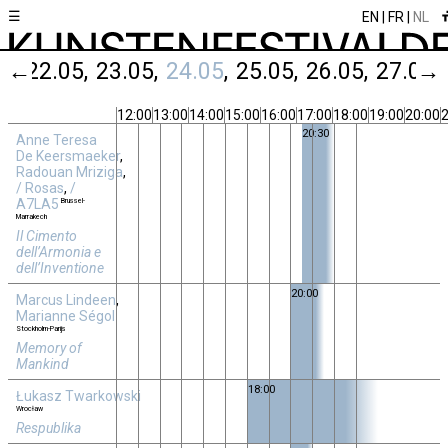
☰
EN
FR
NL
05
←
22.05
23.05
24.05
25.05
26.05
27.05
→
12:00
13:00
14:00
15:00
16:00
17:00
18:00
19:00
20:00
2
20:30
Anne Teresa
De Keersmaeker
,
Radouan Mriziga
,
/ Rosas
,
/
A7LA5
Brussel-
Marrakech
Il Cimento
dell’Armonia e
dell’Inventione
20:00
Marcus Lindeen
,
Marianne Ségol
Stockholm-Parijs
Memory of
Mankind
18:00
Łukasz Twarkowski
Wrocław
Respublika