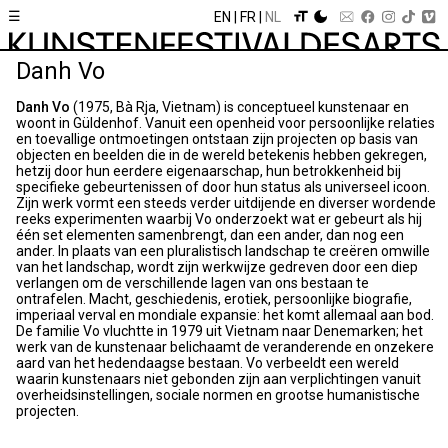
☰
EN
FR
NL
Danh Vo
Danh Vo
(1975, Bà Rja, Vietnam) is conceptueel kunstenaar en
woont in Güldenhof. Vanuit een openheid voor persoonlijke relaties
en toevallige ontmoetingen ontstaan zijn projecten op basis van
objecten en beelden die in de wereld betekenis hebben gekregen,
hetzij door hun eerdere eigenaarschap, hun betrokkenheid bij
specifieke gebeurtenissen of door hun status als universeel icoon.
Zijn werk vormt een steeds verder uitdijende en diverser wordende
reeks experimenten waarbij Vo onderzoekt wat er gebeurt als hij
één set elementen samenbrengt, dan een ander, dan nog een
ander. In plaats van een pluralistisch landschap te creëren omwille
van het landschap, wordt zijn werkwijze gedreven door een diep
verlangen om de verschillende lagen van ons bestaan te
ontrafelen. Macht, geschiedenis, erotiek, persoonlijke biografie,
imperiaal verval en mondiale expansie: het komt allemaal aan bod.
De familie Vo vluchtte in 1979 uit Vietnam naar Denemarken; het
werk van de kunstenaar belichaamt de veranderende en onzekere
aard van het hedendaagse bestaan. Vo verbeeldt een wereld
waarin kunstenaars niet gebonden zijn aan verplichtingen vanuit
overheidsinstellingen, sociale normen en grootse humanistische
projecten.