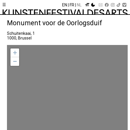
☰
EN
FR
NL
Monument voor de Oorlogsduif
Schuitenkaai, 1
1000, Brussel
+
−