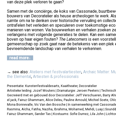
van deze plek verloren te gaan?
Samen met de conciërge, de koks van Cassonade, buurtbew
bouwers van Decoratelier als heuse archeologen te werk. Als
ruimte om na te denken over historische vervuiling en collect
ontrafelen het verleden en speculeren over toekomstige e
manieren van wonen. Via bouwwerken en verhalen zoeken z
verlangens met volgende generaties te delen. Kan een sam
boven op haar eigen fouten?
The Latecomers
is een voorstel
gemeenschap op zoek gaat naar de betekenis van een plek en
bevreemdende landschap van verhalen te verkennen.
read more
→ see also:
Ateliers met festivalartiesten
,
Archaic Matter: Mu
the Elemental
,
Artiesten & professionals
Presentatie: Kunstenfestivaldesarts, Kaaitheater, Decoratelier
Artistieke leiding: Jozef Wouters | Dramaturgie: Jeroen Peeters | Technis
Gecreëerd met en gebouwd door Decoratelier: Jeff Verschueren, Barry Ah
el jack, Fairuz Ghammam, Alice Deleu, Pauline Arnould, Michiel Soete, Ch
Mona Bonnevalle, Vic Van den Bossche | In samenwerking met Cassonade: 
Rasmina, Aïcha, Fatiha, Naziha, Ibrahima, Mohamed, Mehdi, Luay | Soundde
Fairuz Ghammam, Sander Tas | Kostuums: Sofie Durnez, Lila John | Lichton