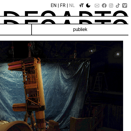
EN
FR
NL
publiek