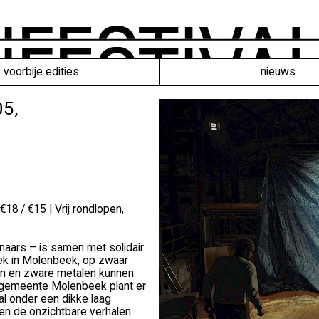
voorbije edities
nieuws
05,
18 / €15 | Vrij rondlopen,
aars – is samen met solidair
riek in Molenbeek, op zwaar
liën en zware metalen kunnen
 gemeente Molenbeek plant er
al onder een dikke laag
en de onzichtbare verhalen