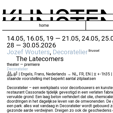
home
14.05, 16.05, 19 — 21.05, 24.05, 25.
28 — 30.05.2026
Jozef Wouters
,
Decoratelier
Brussel
The Latecomers
theater — premiere
Decoratelier
| Engels, Frans, Nederlands → NL, FR, EN | ⧖ +-1h35 | €
staande voorstelling met beperkt aantal zitplaatsen
Decoratelier – een werkplaats voor decorbouwers en kunsten
restaurant Cassonade tijdelijk gevestigd in een verlaten fab
vervuilde grond. Een laag beton verhindert dat olie, chemica
doordringen in het dagelijkse leven van de omwonenden. De
een park: alles wat vandaag in Decoratelier wordt gebouwd z
gezonde aarde verdwijnen. Dreigen zo ook de geschiedenis 