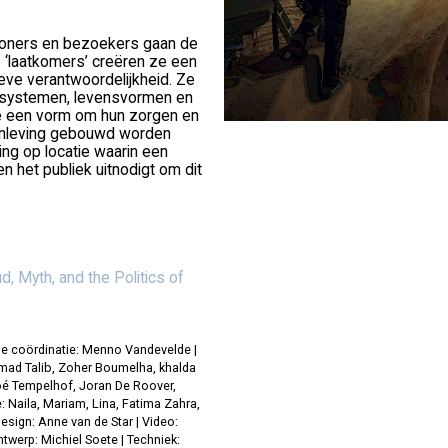
oners en bezoekers gaan de
 ‘laatkomers’ creëren ze een
ieve verantwoordelijkheid. Ze
cosystemen, levensvormen en
e een vorm om hun zorgen en
enleving gebouwd worden
ling op locatie waarin een
 het publiek uitnodigt om dit
d, Myth, and the Politics of
che coördinatie: Menno Vandevelde |
mad Talib, Zoher Boumelha, khalda
loé Tempelhof, Joran De Roover,
Naila, Mariam, Lina, Fatima Zahra,
sign: Anne van de Star | Video:
twerp: Michiel Soete | Techniek: