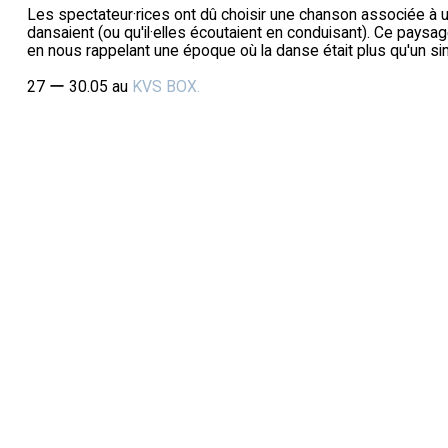
Les spectateur·rices ont dû choisir une chanson associée à un
dansaient (ou qu'il·elles écoutaient en conduisant). Ce paysa
en nous rappelant une époque où la danse était plus qu'un sim
27 ー 30.05 au
KVS BOX.