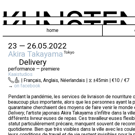
home
23 — 26.05.2022
Akira Takayama
Tokyo
Delivery
performance — premiere
Kaaistudios
| Français, Anglais, Néerlandais | ⧖ ±45min | €10 / €7
→
on facebook
Pendant la pandémie, les services de livraison de nourritur
beaucoup plus importante, alors que les personnes ayant la p
quarantaine cherchaient des moyens de faire venir le monde e
Delivery
, l’artiste japonais Akira Takayama s’infiltre dans la vil
différents livreur·euses de repas. Ces travailleur·euses fle
statut particulièrement précaire, manquent souvent de reconn
quotidienne. Bien que très visibles dans la ville avec les coul
leurs conditions de travail et de vie restent invisibles pour l