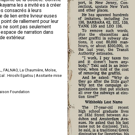
akayama les a invité·es à créer
s consacrés à leurs
e de lien entre livreur·euses
 point de ralliement pour leur
ons ne sont pas seulement
e, espace de narration dans
de extérieur.
BL, FALNAO, La Chaumière, Moïse,
l : Hiroshi Egaitsu | Assitante mise
Saison Foundation