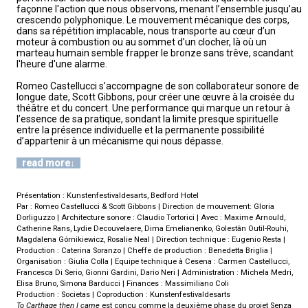
façonne l'action que nous observons, menant l’ensemble jusqu’au
crescendo polyphonique. Le mouvement mécanique des corps,
dans sa répétition implacable, nous transporte au cœur d’un
moteur à combustion ou au sommet d’un clocher, là où un
marteau humain semble frapper le bronze sans trêve, scandant
l'heure d'une alarme.
Romeo Castellucci s’accompagne de son collaborateur sonore de
longue date, Scott Gibbons, pour créer une œuvre à la croisée du
théâtre et du concert. Une performance qui marque un retour à
l’essence de sa pratique, sondant la limite presque spirituelle
entre la présence individuelle et la permanente possibilité
d’appartenir à un mécanisme qui nous dépasse.
read more
Présentation : Kunstenfestivaldesarts, Bedford Hotel
Par : Romeo Castellucci & Scott Gibbons | Direction de mouvement: Gloria
Dorliguzzo | Architecture sonore : Claudio Tortorici | Avec : Maxime Arnould,
Catherine Rans, Lydie Decouvelaere, Dima Emelianenko, Golestân Outil-Rouhi,
Magdalena Górnikiewicz, Rosalie Neal | Direction technique : Eugenio Resta |
Production : Caterina Soranzo | Cheffe de production : Benedetta Briglia |
Organisation : Giulia Colla | Equipe technique à Cesena : Carmen Castellucci,
Francesca Di Serio, Gionni Gardini, Dario Neri | Administration : Michela Medri,
Elisa Bruno, Simona Barducci | Finances : Massimiliano Coli
Production : Societas | Coproduction : Kunstenfestivaldesarts
To Carthage then I came
est conçu comme la deuxième phase du projet Senza