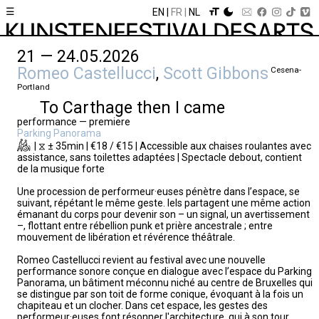
☰
EN
FR
NL
21 — 24.05.2026
Romeo Castellucci
,
Scott Gibbons
Cesena-
Portland
To Carthage then I came
performance — premiere
Parking Panorama
| ⧖ ± 35min | €18 / €15 | Accessible aux chaises roulantes avec
assistance, sans toilettes adaptées | Spectacle debout, contient
de la musique forte
Une procession de performeur·euses pénètre dans l’espace, se
suivant, répétant le même geste. Iels partagent une même action
émanant du corps pour devenir son – un signal, un avertissement
–, flottant entre rébellion punk et prière ancestrale ; entre
mouvement de libération et révérence théâtrale.
Romeo Castellucci revient au festival avec une nouvelle
performance sonore conçue en dialogue avec l’espace du Parking
Panorama, un bâtiment méconnu niché au centre de Bruxelles qui
se distingue par son toit de forme conique, évoquant à la fois un
chapiteau et un clocher. Dans cet espace, les gestes des
performeur·euses font résonner l'architecture, qui à son tour