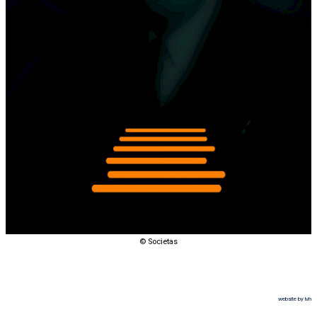
© Societas
website by lvh