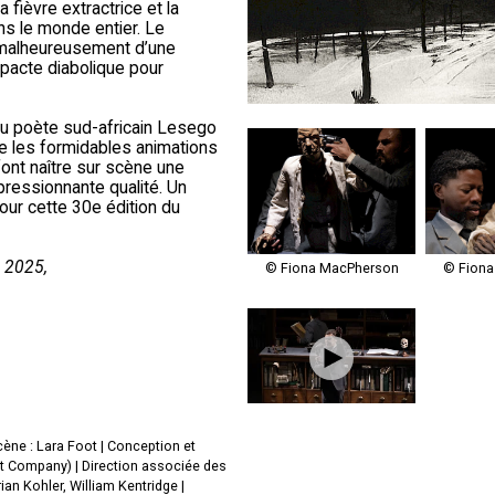
 fièvre extractrice et la
ns le monde entier. Le
 malheureusement d’une
n pacte diabolique pour
 du poète sud-africain Lesego
e les formidables animations
ont naître sur scène une
pressionnante qualité. Un
our cette 30e édition du
, 2025,
© Fiona MacPherson
© Fiona
cène : Lara Foot | Conception et
et Company) | Direction associée des
an Kohler, William Kentridge |