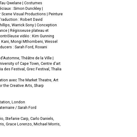
, Tau Qwelane | Costumes
péciaux : Simon Dunckley |
 Scene Visual Productions | Peinture
Traduction : Robert David
llips, Warrick Sony | Conception
rance | Régisseuse plateau et
Contrôleuse vidéo : Kim Gunning
dwa Kani, Mongi Mthombeni, Wessel
oducers : Sarah Ford, Roxani
d'Automne, Théâtre de la Ville |
iversity of Cape Town, Centre d'art
des Festival, Grec Festival, Thalia
tion avec The Market Theatre, Art
r the Creative Arts, Sharp
tation, London
ternaire / Sarah Ford
o, Stefanie Carp, Carlo Daniels,
ris, Grace Lorenzo, Michael Morris,