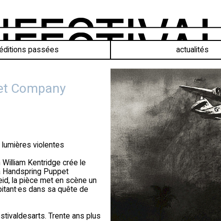
éditions passées
actualités
et Company
 lumières violentes
n William Kentridge crée le
 la Handspring Puppet
id, la pièce met en scène un
abitant·es dans sa quête de
stivaldesarts. Trente ans plus