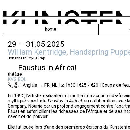
home
29 — 31.05.2025
William Kentridge
,
Handspring Pupp
Johannesburg-Le Cap
Faustus in Africa!
théâtre
KVS BOL
| Anglais → FR, NL | ⧖ 1h30 | €25 / €20 | Coups de feu,
En 1995, l’artiste, réalisateur et metteur en scène sud-africai
mythique spectacle
Faustus in Africa!
, en collaboration avec
Company. Nourrie par un profond engagement contre l’aparthe
Faust en safari pillant les richesses de l’Afrique et de ses h
savoir et de pouvoir.
Elle fut jouée lors d’une des premières éditions du Kunstenfe