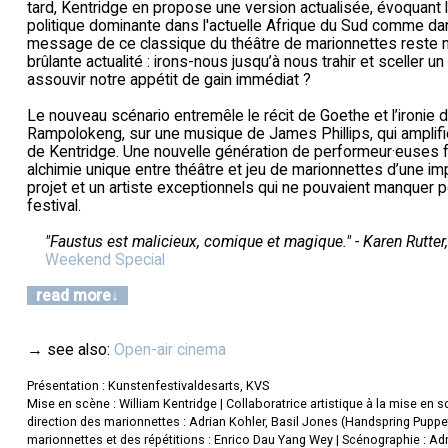
tard, Kentridge en propose une version actualisée, évoquant la
politique dominante dans l'actuelle Afrique du Sud comme da
message de ce classique du théâtre de marionnettes reste
brûlante actualité : irons-nous jusqu’à nous trahir et sceller u
assouvir notre appétit de gain immédiat ?
Le nouveau scénario entremêle le récit de Goethe et l’ironie
Rampolokeng, sur une musique de James Phillips, qui amplifi
de Kentridge. Une nouvelle génération de performeur·euses f
alchimie unique entre théâtre et jeu de marionnettes d’une im
projet et un artiste exceptionnels qui ne pouvaient manquer p
festival.
"Faustus est malicieux, comique et magique." - Karen Rutter
Weekend Special
read more
→ see also:
Open-air cinema
Présentation : Kunstenfestivaldesarts, KVS
Mise en scène : William Kentridge | Collaboratrice artistique à la mise en s
direction des marionnettes : Adrian Kohler, Basil Jones (Handspring Pupp
marionnettes et des répétitions : Enrico Dau Yang Wey | Scénographie : Adri