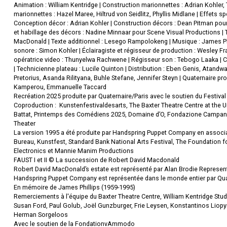
Animation : William Kentridge | Construction marionnettes : Adrian Kohler
marionnettes : Hazel Maree, Hiltrud von Seidlitz, Phyllis Midlane | Effets s
Conception décor : Adrian Kohler | Construction décors : Dean Pitman pour
et habillage des décors : Nadine Minnaar pour Scene Visual Productions | 
MacDonald | Texte additionnel : Lesego Rampolokeng | Musique : James Phi
sonore : Simon Kohler | Éclairagiste et régisseur de production : Wesley F
opératrice video : Thunyelwa Rachwene | Régisseur son : Tebogo Laaka | 
| Technicienne plateau : Lucile Quinton | Distribution : Eben Genis, Atan
Pretorius, Asanda Rilityana, Buhle Stefane, Jennifer Steyn | Quaternaire pr
Kamperou, Emmanuelle Taccard
Recréation 2025 produite par Quaternaire/Paris avec le soutien du Festival 
Coproduction : Kunstenfestivaldesarts, The Baxter Theatre Centre at the Un
Battat, Printemps des Comédiens 2025, Domaine d’O, Fondazione Campania 
Theater
La version 1995 a été produite par Handspring Puppet Company en associa
Bureau, Kunstfest, Standard Bank National Arts Festival, The Foundation fo
Electronics et Mannie Manim Productions
FAUST I et II © La succession de Robert David Macdonald
Robert David MacDonald’s estate est représenté par Alan Brodie Represen
Handspring Puppet Company est représentée dans le monde entier par Qua
En mémoire de James Phillips (1959-1995)
Remerciements à l'équipe du Baxter Theatre Centre, William Kentridge Studi
Susan Ford, Paul Golub, Joël Gunzburger, Frie Leysen, Konstantinos Liopy
Herman Sorgeloos
Avec le soutien de la FondationvAmmodo