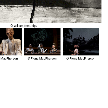
© William Kentridge
 MacPherson
© Fiona MacPherson
© Fiona MacPherson