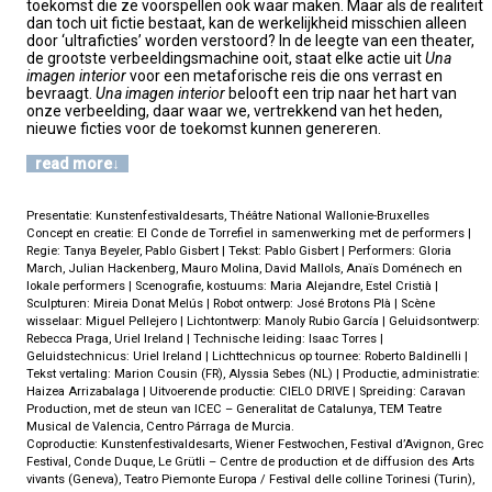
toekomst die ze voorspellen ook waar maken. Maar als de realiteit
dan toch uit fictie bestaat, kan de werkelijkheid misschien alleen
door ‘ultraficties’ worden verstoord? In de leegte van een theater,
de grootste verbeeldingsmachine ooit, staat elke actie uit
Una
imagen interior
voor een metaforische reis die ons verrast en
bevraagt.
Una imagen interior
belooft een trip naar het hart van
onze verbeelding, daar waar we, vertrekkend van het heden,
nieuwe ficties voor de toekomst kunnen genereren.
read more
Presentatie: Kunstenfestivaldesarts, Théâtre National Wallonie-Bruxelles
Concept en creatie: El Conde de Torrefiel in samenwerking met de performers |
Regie: Tanya Beyeler, Pablo Gisbert | Tekst: Pablo Gisbert | Performers: Gloria
March, Julian Hackenberg, Mauro Molina, David Mallols, Anaïs Doménech en
lokale performers | Scenografie, kostuums: Maria Alejandre, Estel Cristià |
Sculpturen: Mireia Donat Melús | Robot ontwerp: José Brotons Plà | Scène
wisselaar: Miguel Pellejero | Lichtontwerp: Manoly Rubio García | Geluidsontwerp:
Rebecca Praga, Uriel Ireland | Technische leiding: Isaac Torres |
Geluidstechnicus: Uriel Ireland | Lichttechnicus op tournee: Roberto Baldinelli |
Tekst vertaling: Marion Cousin (FR), Alyssia Sebes (NL) | Productie, administratie:
Haizea Arrizabalaga | Uitvoerende productie: CIELO DRIVE | Spreiding: Caravan
Production, met de steun van ICEC – Generalitat de Catalunya, TEM Teatre
Musical de Valencia, Centro Párraga de Murcia.
Coproductie: Kunstenfestivaldesarts, Wiener Festwochen, Festival d’Avignon, Grec
Festival, Conde Duque, Le Grütli – Centre de production et de diffusion des Arts
vivants (Geneva), Teatro Piemonte Europa / Festival delle colline Torinesi (Turin),