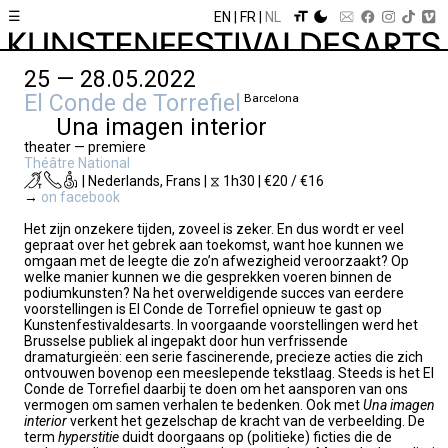
☰
EN
FR
NL
25 — 28.05.2022
El Conde de Torrefiel
Barcelona
Una imagen interior
theater — premiere
Théâtre National
| Nederlands, Frans | ⧖ 1h30 | €20 / €16
→
on facebook
Het zijn onzekere tijden, zoveel is zeker. En dus wordt er veel
gepraat over het gebrek aan toekomst, want hoe kunnen we
omgaan met de leegte die zo’n afwezigheid veroorzaakt? Op
welke manier kunnen we die gesprekken voeren binnen de
podiumkunsten? Na het overweldigende succes van eerdere
voorstellingen is El Conde de Torrefiel opnieuw te gast op
Kunstenfestivaldesarts. In voorgaande voorstellingen werd het
Brusselse publiek al ingepakt door hun verfrissende
dramaturgieën: een serie fascinerende, precieze acties die zich
ontvouwen bovenop een meeslepende tekstlaag. Steeds is het El
Conde de Torrefiel daarbij te doen om het aansporen van ons
vermogen om samen verhalen te bedenken. Ook met
Una imagen
interior
verkent het gezelschap de kracht van de verbeelding. De
term
hyperstitie
duidt doorgaans op (politieke) ficties die de