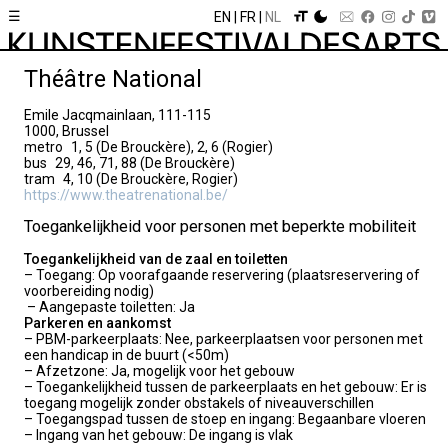
☰
EN
FR
NL
Théâtre National
Emile Jacqmainlaan, 111-115
1000, Brussel
metro
1, 5 (De Brouckère), 2, 6 (Rogier)
bus
29, 46, 71, 88 (De Brouckère)
tram
4, 10 (De Brouckère, Rogier)
https://www.theatrenational.be/
Toegankelijkheid voor personen met beperkte mobiliteit
Toegankelijkheid van de zaal en toiletten
– Toegang: Op voorafgaande reservering (plaatsreservering of
voorbereiding nodig)
– Aangepaste toiletten: Ja
Parkeren en aankomst
– PBM-parkeerplaats: Nee, parkeerplaatsen voor personen met
een handicap in de buurt (<50m)
– Afzetzone: Ja, mogelijk voor het gebouw
– Toegankelijkheid tussen de parkeerplaats en het gebouw: Er is
toegang mogelijk zonder obstakels of niveauverschillen
– Toegangspad tussen de stoep en ingang: Begaanbare vloeren
– Ingang van het gebouw: De ingang is vlak