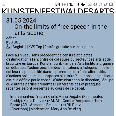
☰
EN
FR
NL
31.05.2024
On the limits of free speech in the
arts scene
débat
KVS BOL
| Anglais | | KVS Top | Entrée gratuite sur inscription
Face au niveau sans précédent de censure et d'actes
d'intimidation à l'encontre de collègues du secteur des arts et de
la culture en Europe, Kunstenpunt/Flanders Arts Institute organise
un débat sur l'action possible des institutions artistiques : quelle
est leur responsabilité dans la promotion de récits alternatifs,
d'actions politiques et d'espaces plus sûrs ? Leur position politique
est-elle définie par le conseil d'administration, la direction, l'équipe
ou d'autres parties prenantes? Différents cas et pratiques
récentes seront présentés au cours de ce débat.
Intervenant·es : Yazan Khalili, Maria Dogahe (Kaaitheater,
Caddy), Kasia Redzisz (KANAL - Centre Pompidou), Tom
Bonte (AB - Ancienne Belgique) et Bill Dietz
(Overtoon) | Modération: Mary Ann De Vlieg