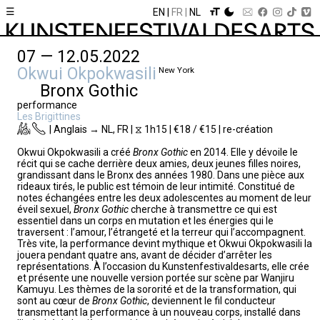
☰
EN
FR
NL
07 — 12.05.2022
Okwui Okpokwasili
New York
Bronx Gothic
performance
Les Brigittines
| Anglais → NL, FR | ⧖ 1h15 | €18 / €15 | re-création
Okwui Okpokwasili a créé
Bronx Gothic
en 2014. Elle y dévoile le
récit qui se cache derrière deux amies, deux jeunes filles noires,
grandissant dans le Bronx des années 1980. Dans une pièce aux
rideaux tirés, le public est témoin de leur intimité. Constitué de
notes échangées entre les deux adolescentes au moment de leur
éveil sexuel,
Bronx Gothic
cherche à transmettre ce qui est
essentiel dans un corps en mutation et les énergies qui le
traversent : l’amour, l’étrangeté et la terreur qui l’accompagnent.
Très vite, la performance devint mythique et Okwui Okpokwasili la
jouera pendant quatre ans, avant de décider d’arrêter les
représentations. À l’occasion du Kunstenfestivaldesarts, elle crée
et présente une nouvelle version portée sur scène par Wanjiru
Kamuyu. Les thèmes de la sororité et de la transformation, qui
sont au cœur de
Bronx Gothic
, deviennent le fil conducteur
transmettant la performance à un nouveau corps, installé dans