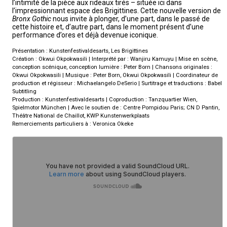
l’intimité de la pièce aux rideaux tirés – située ici dans
l’impressionnant espace des Brigittines. Cette nouvelle version de
Bronx Gothic
nous invite à plonger, d’une part, dans le passé de
cette histoire et, d’autre part, dans le moment présent d’une
performance d’ores et déjà devenue iconique.
Présentation : Kunstenfestivaldesarts, Les Brigittines
Création : Okwui Okpokwasili | Interprété par : Wanjiru Kamuyu | Mise en scène,
conception scénique, conception lumière : Peter Born | Chansons originales :
Okwui Okpokwasili | Musique : Peter Born, Okwui Okpokwasili | Coordinateur de
production et régisseur : Michaelangelo DeSerio | Surtitrage et traductions : Babel
Subtitling
Production : Kunstenfestivaldesarts | Coproduction : Tanzquartier Wien,
Spielmotor München | Avec le soutien de : Centre Pompidou Paris; CN D Pantin,
Théâtre National de Chaillot, KWP Kunstenwerkplaats
Remerciements particuliers à : Veronica Okeke