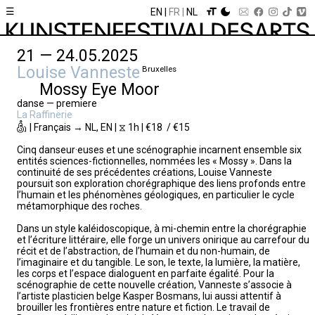
☰
EN
FR
NL
21 — 24.05.2025
Louise Vanneste
Bruxelles
Mossy Eye Moor
danse — premiere
La Raffinerie
| Français → NL, EN | ⧖ 1h | €18 / €15
Cinq danseur·euses et une scénographie incarnent ensemble six
entités sciences-fictionnelles, nommées les « Mossy ». Dans la
continuité de ses précédentes créations, Louise Vanneste
poursuit son exploration chorégraphique des liens profonds entre
l’humain et les phénomènes géologiques, en particulier le cycle
métamorphique des roches.
Dans un style kaléidoscopique, à mi-chemin entre la chorégraphie
et l’écriture littéraire, elle forge un univers onirique au carrefour du
récit et de l’abstraction, de l’humain et du non-humain, de
l’imaginaire et du tangible. Le son, le texte, la lumière, la matière,
les corps et l’espace dialoguent en parfaite égalité. Pour la
scénographie de cette nouvelle création, Vanneste s’associe à
l’artiste plasticien belge Kasper Bosmans, lui aussi attentif à
brouiller les frontières entre nature et fiction. Le travail de