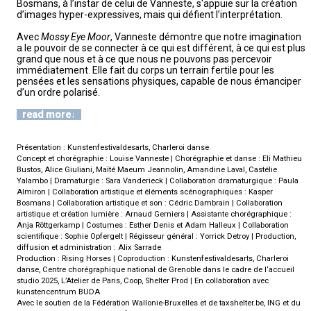
Bosmans, à l’instar de celui de Vanneste, s'appuie sur la création
d’images hyper-expressives, mais qui défient l’interprétation.
Avec
Mossy Eye Moor
, Vanneste démontre que notre imagination
a le pouvoir de se connecter à ce qui est différent, à ce qui est plus
grand que nous et à ce que nous ne pouvons pas percevoir
immédiatement. Elle fait du corps un terrain fertile pour les
pensées et les sensations physiques, capable de nous émanciper
d’un ordre polarisé.
read more
Présentation : Kunstenfestivaldesarts, Charleroi danse
Concept et chorégraphie : Louise Vanneste | Chorégraphie et danse : Eli Mathieu
Bustos, Alice Giuliani, Maïté Maeum Jeannolin, Amandine Laval, Castélie
Yalambo | Dramaturgie : Sara Vanderieck | Collaboration dramaturgique : Paula
Almiron | Collaboration artistique et éléments scénographiques : Kasper
Bosmans | Collaboration artistique et son : Cédric Dambrain | Collaboration
artistique et création lumière : Arnaud Gerniers | Assistante chorégraphique :
Anja Röttgerkamp | Costumes : Esther Denis et Adam Halleux | Collaboration
scientifique : Sophie Opfergelt | Régisseur général : Yorrick Detroy | Production,
diffusion et administration : Alix Sarrade
Production : Rising Horses | Coproduction : Kunstenfestivaldesarts, Charleroi
danse, Centre chorégraphique national de Grenoble dans le cadre de l‘accueil
studio 2025, L’Atelier de Paris, Coop, Shelter Prod | En collaboration avec
kunstencentrum BUDA
Avec le soutien de la Fédération Wallonie-Bruxelles et de taxshelter.be, ING et du