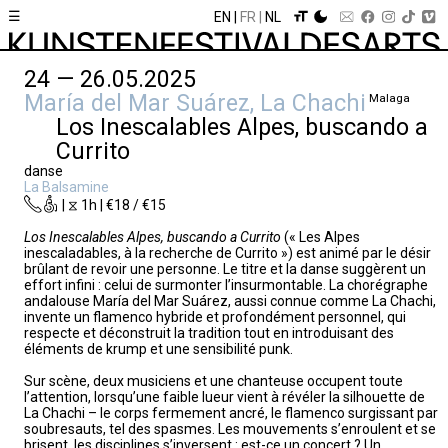
☰
EN
FR
NL
24 — 26.05.2025
María del Mar Suárez, La Chachi
Malaga
Los Inescalables Alpes, buscando a
Currito
danse
La Balsamine
| ⧖ 1h | €18 / €15
Los Inescalables Alpes, buscando a Currito
(« Les Alpes
inescaladables, à la recherche de Currito ») est animé par le désir
brûlant de revoir une personne. Le titre et la danse suggèrent un
effort infini : celui de surmonter l’insurmontable. La chorégraphe
andalouse María del Mar Suárez, aussi connue comme La Chachi,
invente un flamenco hybride et profondément personnel, qui
respecte et déconstruit la tradition tout en introduisant des
éléments de krump et une sensibilité punk.
Sur scène, deux musiciens et une chanteuse occupent toute
l’attention, lorsqu’une faible lueur vient à révéler la silhouette de
La Chachi – le corps fermement ancré, le flamenco surgissant par
soubresauts, tel des spasmes. Les mouvements s’enroulent et se
brisent, les disciplines s’inversent : est-ce un concert ? Un