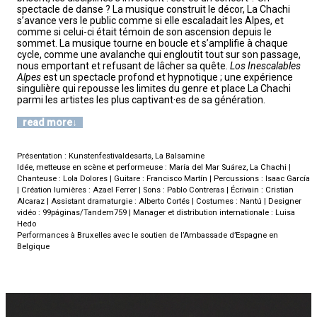
spectacle de danse ? La musique construit le décor, La Chachi
s’avance vers le public comme si elle escaladait les Alpes, et
comme si celui-ci était témoin de son ascension depuis le
sommet. La musique tourne en boucle et s’amplifie à chaque
cycle, comme une avalanche qui engloutit tout sur son passage,
nous emportant et refusant de lâcher sa quête.
Los Inescalables
Alpes
est un spectacle profond et hypnotique ; une expérience
singulière qui repousse les limites du genre et place La Chachi
parmi les artistes les plus captivant·es de sa génération.
read more
Présentation : Kunstenfestivaldesarts, La Balsamine
Idée, metteuse en scène et performeuse : María del Mar Suárez, La Chachi |
Chanteuse : Lola Dolores | Guitare : Francisco Martín | Percussions : Isaac García
| Création lumières : Azael Ferrer | Sons : Pablo Contreras | Écrivain : Cristian
Alcaraz | Assistant dramaturgie : Alberto Cortés | Costumes : Nantú | Designer
vidéo : 99páginas/Tandem759 | Manager et distribution internationale : Luisa
Hedo
Performances à Bruxelles avec le soutien de l’Ambassade d’Espagne en
Belgique