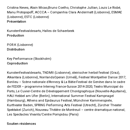
Cristina Neves, Alain Micas,Bruno Coelho, Christophe Jullian, Louis Le Risbé,
Manu Protopopoff, ACCCA – Companhia Clara Andermatt (Lisbonne), ESMAE
(Lisbonne), ESTC (Lisbonne)
Présentation
Kunstenfestivaldesarts, Halles de Schaerbeek
Production
P.OR.K (Lisbonne)
Distribution
Key Performance (Stockholm)
Coproduction
Kunstenfestivaldesarts, TNDMII (Lisbonne), steirischer herbst festival (Graz),
Alkantara (Lisbonne), NorrlandsOperan (Umeå), Festival Montpellier Danse 2017,
Bonlieu – Scène nationale d’Annecy & La Bâtie-Festival de Genève dans le cadre
de FEDER – programme Interreg France-Suisse 2014-2020, Teatro Municipal do
Porto, Le Cuvier-Centre de Développement Chorégraphique (Nouvelle-Aquitaine),
HAU Hebbel am Ufer (Berlin), International Summer Festival Kampnagel
(Hambourg), Athens and Epidaurus Festival, Münchner Kammerspiele,
Kurtheater Baden, SPRING Performing Arts Festival (Utrecht), Zürcher Theater
Spektakel (Zurich), Nouveau Théâtre de Montreuil – centre dramatique national,
Les Spectacles Vivants/Centre Pompidou (Paris)
Soutien résidences