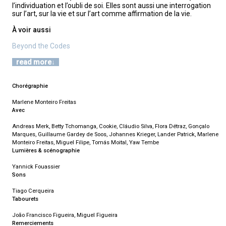
l’individuation et l’oubli de soi. Elles sont aussi une interrogation
sur l’art, sur la vie et sur l’art comme affirmation de la vie.
À voir aussi
Beyond the Codes
read more
Chorégraphie
Marlene Monteiro Freitas
Avec
Andreas Merk, Betty Tchomanga, Cookie, Cláudio Silva, Flora Détraz, Gonçalo
Marques, Guillaume Gardey de Soos, Johannes Krieger, Lander Patrick, Marlene
Monteiro Freitas, Miguel Filipe, Tomás Moital, Yaw Tembe
Lumières & scénographie
Yannick Fouassier
Sons
Tiago Cerqueira
Tabourets
João Francisco Figueira, Miguel Figueira
Remerciements