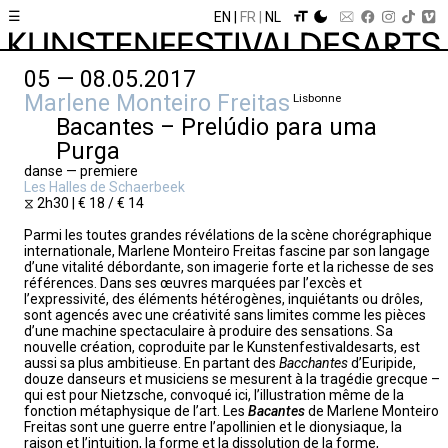
☰
EN
FR
NL
05 — 08.05.2017
Marlene Monteiro Freitas
Lisbonne
Bacantes – Prelúdio para uma
Purga
danse — premiere
Les Halles de Schaerbeek
⧖ 2h30 | € 18 / € 14
Parmi les toutes grandes révélations de la scène chorégraphique
internationale, Marlene Monteiro Freitas fascine par son langage
d’une vitalité débordante, son imagerie forte et la richesse de ses
références. Dans ses œuvres marquées par l’excès et
l’expressivité, des éléments hétérogènes, inquiétants ou drôles,
sont agencés avec une créativité sans limites comme les pièces
d’une machine spectaculaire à produire des sensations. Sa
nouvelle création, coproduite par le Kunstenfestivaldesarts, est
aussi sa plus ambitieuse. En partant des
Bacchantes
d’Euripide,
douze danseurs et musiciens se mesurent à la tragédie grecque –
qui est pour Nietzsche, convoqué ici, l’illustration même de la
fonction métaphysique de l’art. Les
Bacantes
de Marlene Monteiro
Freitas sont une guerre entre l’apollinien et le dionysiaque, la
raison et l’intuition, la forme et la dissolution de la forme,