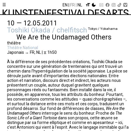
☰
EN
FR
NL
10 — 12.05.2011
Toshiki Okada / chelfitsch
Tokyo / Yokahama
We Are the Undamaged Others
théâtre
Théâtre National
Japonais → FR, NL | ⧖ 1h50
À la différence de ses précédentes créations, Toshiki Okada se
concentre sur une génération de trentenaires qui ont trouvé un
chemin dans l’hyperrégulation de la société japonaise. La pièce se
déroule juste avant d’importantes élections nationales. Entre
action et narration, discours direct et indirect, les acteurs nous
présentent un couple, autour duquel gravitent quelques
personnages réels ou fantasmés. Bien installé dans la vie, il
possède, en apparence, tous les attributs du bonheur. Pourtant,
les conversations comme les attitudes – quasi chorégraphiées –,
et surtout la distance entre ces mots et ces corps, traduisent un
profond désarroi. Sur fond de différences de classes,
We Are the
Undamaged Others
interroge le sens du bonheur. Proche de
The
Sonic Life of a Giant Tortoise
dans son propos, cette œuvre se
distingue par sa forme elliptique et comme en apesanteur – ici,
c’est Antonioni qui vient à l’esprit. Avec le langage inimitable qui l’a