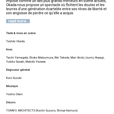
imposé comme un des plus grands metteurs en scène actuels,
Okada nous propose un spectacle où flottent les doutes et les
leurres d’une génération écartelée entre ses rêves de liberté et
son angoisse de perdre ce qu’elle a acquis.
read more
Texte & mise en scène
Toshiki Okada
Avec
Taichi Yamagata, Shoko Matsumura, Riki Takeda, Mari Ando, Izumu Aoyagi,
Yukiko Sasaki, Makoto Yazawa
Régisseur général
Koro Suzuki
Musique
Yoshio Otani
Décors
TORAFU ARCHITECTS (Koichi Suzuno, Shinya Kamuro)