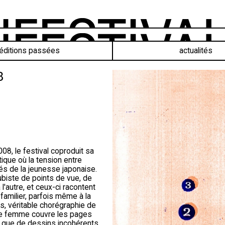
éditions passées
actualités
8
08, le festival coproduit sa
ique où la tension entre
tés de la jeunesse japonaise.
biste de points de vue, de
l'autre, et ceux-ci racontent
 familier, parfois même à la
rps, véritable chorégraphie de
une femme couvre les pages
it que de dessins incohérents,