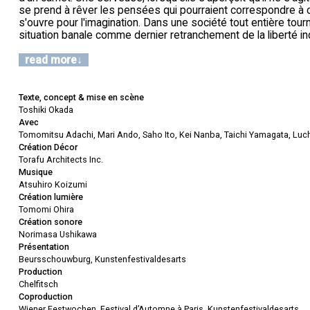
se prend à rêver les pensées qui pourraient correspondre à 
s'ouvre pour l'imagination. Dans une société tout entière tourn
situation banale comme dernier retranchement de la liberté ind
read more
Texte, concept & mise en scène
Toshiki Okada
Avec
Tomomitsu Adachi, Mari Ando, Saho Ito, Kei Nanba, Taichi Yamagata, Lu
Création Décor
Torafu Architects Inc.
Musique
Atsuhiro Koizumi
Création lumière
Tomomi Ohira
Création sonore
Norimasa Ushikawa
Présentation
Beursschouwburg, Kunstenfestivaldesarts
Production
Chelfitsch
Coproduction
Wiener Festwochen, Festival d’Automne à Paris, Kunstenfestivaldesarts