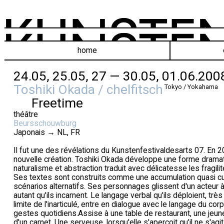
home
24.05, 25.05, 27 — 30.05, 01.06.200
Toshiki Okada / chelfitsch
Tokyo / Yokahama
Freetime
théâtre
Beursschouwburg
Japonais → NL, FR
Il fut une des révélations du Kunstenfestivaldesarts 07. En 20
nouvelle création. Toshiki Okada développe une forme dramat
naturalisme et abstraction traduit avec délicatesse les fragili
Ses textes sont construits comme une accumulation quasi cu
scénarios alternatifs. Ses personnages glissent d'un acteur à 
autant qu'ils incarnent. Le langage verbal qu'ils déploient, très
limite de l'inarticulé, entre en dialogue avec le langage du co
gestes quotidiens.Assise à une table de restaurant, une je
d'un carnet. Une serveuse, lorsqu'elle s'aperçoit qu'il ne s'ag