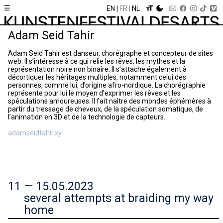
☰
EN
FR
NL
Adam Seid Tahir
Adam Seid Tahir est danseur, chorégraphe et concepteur de sites
web. Il s’intéresse à ce qui relie les rêves, les mythes et la
représentation noire non binaire. Il s’attache également à
décortiquer les héritages multiples, notamment celui des
personnes, comme lui, d’origine afro-nordique. La chorégraphie
représente pour lui le moyen d’exprimer les rêves et les
spéculations amoureuses. Il fait naître des mondes éphémères à
partir du tressage de cheveux, de la spéculation somatique, de
l’animation en 3D et de la technologie de capteurs.
adamseidtahir.xy
11 — 15.05.2023
several attempts at braiding my way
home