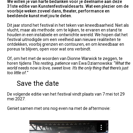
We willen je van harte bedanken voor je deelname aan deze
31ste editie van Kunstenfestivaldesarts. Wat een plezier om de
voorbije weken zoveel dans, theater, performance en
beeldende kunst met jou te delen.
Dit jaar stond het festival in het teken van kneedbaarheid. Niet als
vlucht, maar als methode: om te kijken, te ervaren en stand te
houden in een instabiele en ontwrichte wereld. We hopen dat het
festival uitnodigde om een veelheid aan nieuwe realiteiten te
ontdekken, voorbij grenzen en contouren, en om kneedbaar en
poreus te blijven, open voor wat ons verbindt.
Of, om het met de woorden van Dionne Warwick te zeggen, te
horen tijdens
This resting, patience
van Ewa Dziarnowska: “
What the
world needs now is love, sweet love. It's the only thing that there's just
too little of.
”
Save the date
De volgende editie van het festival vindt plaats van 7 mei tot 29
mei 2027.
Geniet samen met ons nog even na met de aftermovie: