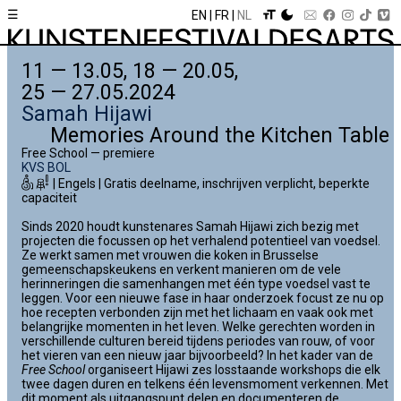
☰
EN
FR
NL
11 — 13.05, 18 — 20.05,
25 — 27.05.2024
Samah Hijawi
Memories Around the Kitchen Table
Free School — premiere
KVS BOL
| Engels | Gratis deelname, inschrijven verplicht, beperkte
capaciteit
Sinds 2020 houdt kunstenares Samah Hijawi zich bezig met
projecten die focussen op het verhalend potentieel van voedsel.
Ze werkt samen met vrouwen die koken in Brusselse
gemeenschapskeukens en verkent manieren om de vele
herinneringen die samenhangen met één type voedsel vast te
leggen. Voor een nieuwe fase in haar onderzoek focust ze nu op
hoe recepten verbonden zijn met het lichaam en vaak ook met
belangrijke momenten in het leven. Welke gerechten worden in
verschillende culturen bereid tijdens periodes van rouw, of voor
het vieren van een nieuw jaar bijvoorbeeld? In het kader van de
Free School
organiseert Hijawi zes losstaande workshops die elk
twee dagen duren en telkens één levensmoment verkennen. Met
dit moment als uitgangspunt delen en documenteren de