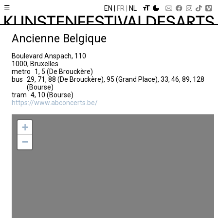
☰
EN
FR
NL
Ancienne Belgique
Boulevard Anspach, 110
1000, Bruxelles
metro
1, 5 (De Brouckère)
bus
29, 71, 88 (De Brouckère), 95 (Grand Place), 33, 46, 89, 128
(Bourse)
tram
4, 10 (Bourse)
https://www.abconcerts.be/
+
−