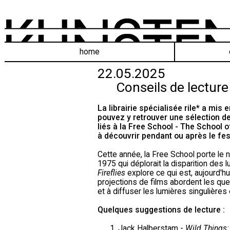
home
22.05.2025
Conseils de lectur
La librairie spécialisée rile* a mi
pouvez y retrouver une sélection de 
liés à la
Free School - The School of
à découvrir pendant ou après le fest
Cette année, la Free School porte le
1975 qui déplorait la disparition des l
Fireflies
explore ce qui est, aujourd'h
projections de films abordent les ques
et à diffuser les lumières singulière
Quelques suggestions de lecture :
Jack Halberstam -
Wild Things: