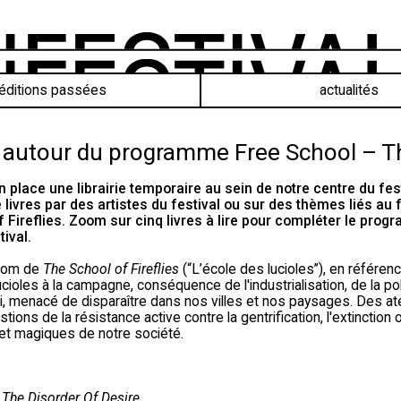
éditions passées
actualités
e autour du programme Free School – Th
s en place une librairie temporaire au sein de notre centre du 
livres par des artistes du festival ou sur des thèmes liés au f
 Fireflies
. Zoom sur cinq livres à lire pour compléter le pro
ival.
 nom de
The School of Fireflies
(“L’école des lucioles”), en référenc
ucioles à la campagne, conséquence de l'industrialisation, de la poll
ui, menacé de disparaître dans nos villes et nos paysages. Des at
tions de la résistance active contre la gentrification, l'extinction
s et magiques de notre société.
 The Disorder Of Desire