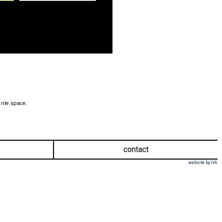
.
rile.space
contact
website by lvh