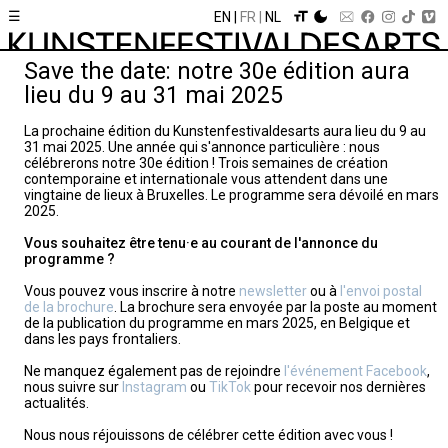
☰
EN
FR
NL
Save the date: notre 30e édition aura
lieu du 9 au 31 mai 2025
La prochaine édition du Kunstenfestivaldesarts aura lieu du 9 au
31 mai 2025. Une année qui s'annonce particulière : nous
célébrerons notre 30e édition ! Trois semaines de création
contemporaine et internationale vous attendent dans une
vingtaine de lieux à Bruxelles. Le programme sera dévoilé en mars
2025.
Vous souhaitez être tenu·e au courant de l'annonce du
programme ?
Vous pouvez vous inscrire à notre
newsletter
ou à
l'envoi postal
de la brochure
. La brochure sera envoyée par la poste au moment
de la publication du programme en mars 2025, en Belgique et
dans les pays frontaliers.
Ne manquez également pas de rejoindre
l'événement Facebook
,
nous suivre sur
Instagram
ou
TikTok
pour recevoir nos dernières
actualités.
Nous nous réjouissons de célébrer cette édition avec vous !