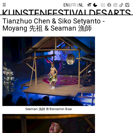
☰
EN
FR
NL
Tianzhuo Chen & Siko Setyanto -
Moyang 先祖 & Seaman 漁師
Seaman 漁師 © Beniamin Boar