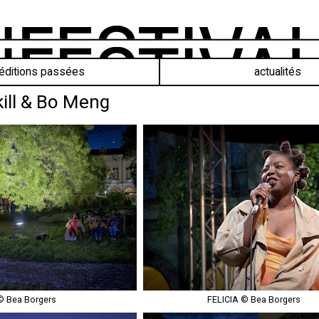
éditions passées
actualités
ill & Bo Meng
© Bea Borgers
FELICIA © Bea Borgers