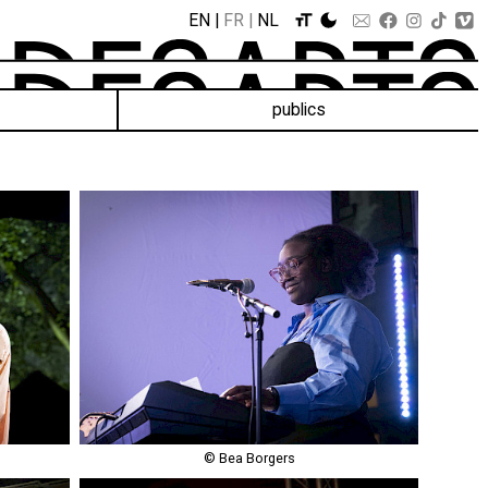
EN
FR
NL
publics
© Bea Borgers