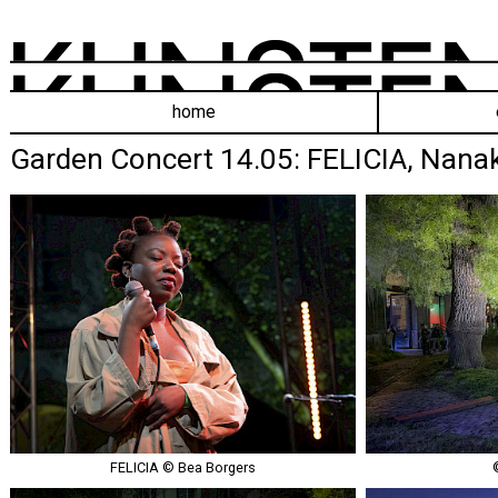
home
Garden Concert 14.05: FELICIA, Nanak
FELICIA © Bea Borgers