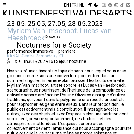
☰
EN
FR
NL
23.05, 25.05, 27.05, 28.05.2023
Myriam Van Imschoot
,
Lucas van
Haesbroeck
Bruxelles
Nocturnes for a Society
performance immersive — premiere
KANAL-Centre Pompidou / K1
| ⧖ ±11h30 | €20 / €16 | Séjour nocturne
Nos voix réunies tissent un tapis de sons, sous lequel nous nous
glissons comme sous une couverture pour entrer dans un
sommeil singulier. En arrière-plan bruissent les bruits de la ville.
Myriam Van Imschoot, artiste sonore, et Lucas van Haesbroeck,
scénographe, se nourrissent de l’héritage de la compositrice et
activiste sonore américaine Pauline Oliveiros ainsi que d’autres
traditions, qui voient dans la polyphonie une recette ancestrale
pour rapprocher les gens entre elleux. Dans leur proposition, le
public est activement mis à contribution. Il interagit avec les
autres, avec des objets et avec l’espace, selon une partition dont
surgissent, presque spontanément, des textures et des
atmosphères inattendues. L’esquisse sonore créée
collectivement devient l’ambiance qui nous accompagne pour une
nuit, alors que la vie nocturne mène sa propre existence et