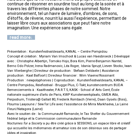
continue de résonner en sourdine tout au long de la soirée et à
travers les différentes phases de notre sommeil. Notre
environnement, tel un havre de lumière, d’ombres, de sons,
d’étoffe, de rêverie, nourrit lui aussi l’expérience, permettant de
laisser libre cours aux associations que peut faire notre
imagination. Une expérience sans égale.
read more
Présentation : Kunstenfestivaldesarts, KANAL – Centre Pompidou
Concept et création : Myriam Van Imschoot & Lucas van Haesbroeck | Développé
avec : Christophe Albertijn, Tomoko Hojo, Bora Kim, Pierre-Benjamin Nantel,
Berno Odo Polzer, Irena Radmanovic, Léa Roger, Idania Spruyt, Lieven Stockx, Iwan
Van Vlierberghe | Directeur de production : Stefaan Deldaele | Assistance
production : Kaat Balfoort | Directeur financier : Wim Viaene/Rossinant
Production : newpolyphonies | Coproduction : Kunstenfestivaldesarts, KANAL –
Centre Pompidou, Reiefestival - Brugge Plus, C-Takt, kunstencentrum BUDA
Remerciements à : Kaaitheater, P.A.R.T.S, KASK - School of Arts Gent, École
nationale supérieure d’arts de Paris, KWP Kunstenwerkplaats, GMEA Albi,
Perpodium, Tristero@ Gallait 80, Frederik Rombach (Verre), Daan Gysels (Bois),
Ftouma Laayoune / Sew for Life avec l'assistance de Mirra Markhaëva, La Laine
Fleuri/Natagora (Laine)
Avec le soutien de : la Communauté flamande, le Tax Shelter du Gouvernement
fédéral belge et la Commission communautaire flamande
Nocturnes for a Society
a pu être créé grâce à SESSIONS, un espace libre et créatif
qui accueille les mélomanes et amateur·ices de son désireux·ses de partager
idées et inspiration