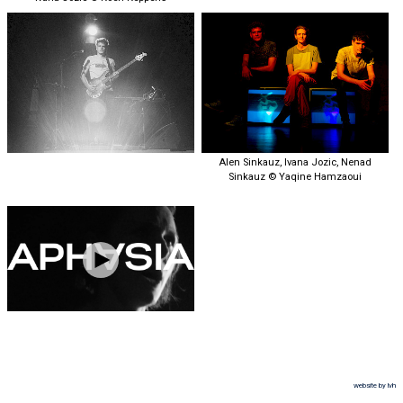
Alen Sinkauz, Ivana Jozic, Nenad
Sinkauz © Yaqine Hamzaoui
website by lvh