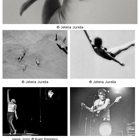
© Jelena Jureša
© Jelena Jureša
© Jelena Jureša
Ivana Jozic © Koen Keppens