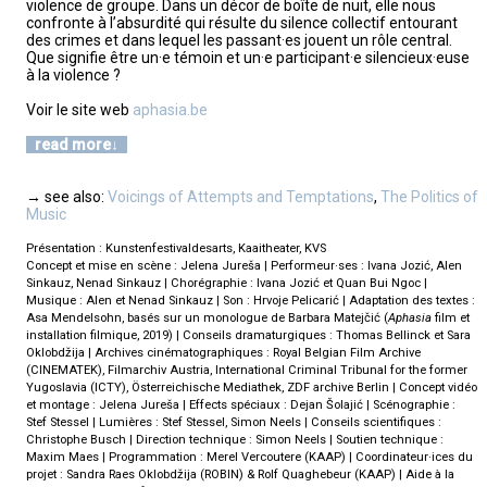
violence de groupe. Dans un décor de boîte de nuit, elle nous
confronte à l’absurdité qui résulte du silence collectif entourant
des crimes et dans lequel les passant·es jouent un rôle central.
Que signifie être un·e témoin et un·e participant·e silencieux·euse
à la violence ?
Voir le site web
aphasia.be
read more
→ see also:
Voicings of Attempts and Temptations
,
The Politics of
Music
Présentation : Kunstenfestivaldesarts, Kaaitheater, KVS
Concept et mise en scène : Jelena Jureša | Performeur·ses : Ivana Jozić, Alen
Sinkauz, Nenad Sinkauz | Chorégraphie : Ivana Jozić et Quan Bui Ngoc |
Musique : Alen et Nenad Sinkauz | Son : Hrvoje Pelicarić | Adaptation des textes :
Asa Mendelsohn, basés sur un monologue de Barbara Matejčić (
Aphasia
film et
installation filmique, 2019) | Conseils dramaturgiques : Thomas Bellinck et Sara
Oklobdžija | Archives cinématographiques : Royal Belgian Film Archive
(CINEMATEK), Filmarchiv Austria, International Criminal Tribunal for the former
Yugoslavia (ICTY), Österreichische Mediathek, ZDF archive Berlin | Concept vidéo
et montage : Jelena Jureša | Effects spéciaux : Dejan Šolajić | Scénographie :
Stef Stessel | Lumières : Stef Stessel, Simon Neels | Conseils scientifiques :
Christophe Busch | Direction technique : Simon Neels | Soutien technique :
Maxim Maes | Programmation : Merel Vercoutere (KAAP) | Coordinateur·ices du
projet : Sandra Raes Oklobdžija (ROBIN) & Rolf Quaghebeur (KAAP) | Aide à la