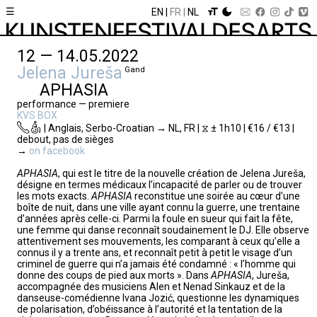
☰
EN
FR
NL
12 — 14.05.2022
Jelena Jureša
Gand
APHASIA
performance — premiere
KVS BOX
| Anglais, Serbo-Croatian → NL, FR | ⧖ ± 1h10 | €16 / €13 |
debout, pas de sièges
→
on facebook
APHASIA
, qui est le titre de la nouvelle création de Jelena Jureša,
désigne en termes médicaux l’incapacité de parler ou de trouver
les mots exacts.
APHASIA
reconstitue une soirée au cœur d’une
boîte de nuit, dans une ville ayant connu la guerre, une trentaine
d’années après celle-ci. Parmi la foule en sueur qui fait la fête,
une femme qui danse reconnaît soudainement le DJ. Elle observe
attentivement ses mouvements, les comparant à ceux qu’elle a
connus il y a trente ans, et reconnaît petit à petit le visage d’un
criminel de guerre qui n’a jamais été condamné : « l’homme qui
donne des coups de pied aux morts ». Dans
APHASIA
, Jureša,
accompagnée des musiciens Alen et Nenad Sinkauz et de la
danseuse-comédienne Ivana Jozić, questionne les dynamiques
de polarisation, d’obéissance à l’autorité et la tentation de la