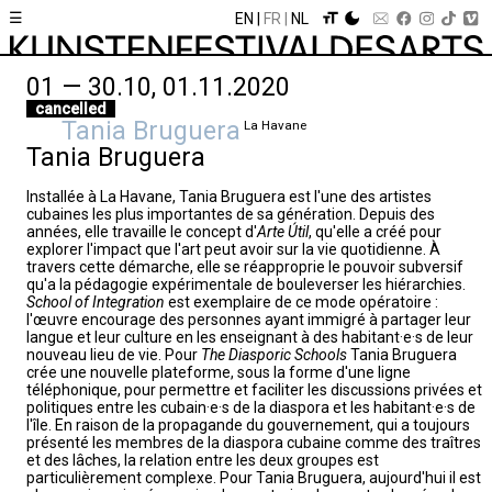
☰
EN
FR
NL
01 — 30.10, 01.11.2020
cancelled
Tania Bruguera
La Havane
Tania Bruguera
Installée à La Havane, Tania Bruguera est l'une des artistes
cubaines les plus importantes de sa génération. Depuis des
années, elle travaille le concept d'
Arte Útil
, qu'elle a créé pour
explorer l'impact que l'art peut avoir sur la vie quotidienne. À
travers cette démarche, elle se réapproprie le pouvoir subversif
qu'a la pédagogie expérimentale de bouleverser les hiérarchies.
School of Integration
est exemplaire de ce mode opératoire :
l'œuvre encourage des personnes ayant immigré à partager leur
langue et leur culture en les enseignant à des habitant·e·s de leur
nouveau lieu de vie. Pour
The Diasporic Schools
Tania Bruguera
crée une nouvelle plateforme, sous la forme d'une ligne
téléphonique, pour permettre et faciliter les discussions privées et
politiques entre les cubain·e·s de la diaspora et les habitant·e·s de
l'île. En raison de la propagande du gouvernement, qui a toujours
présenté les membres de la diaspora cubaine comme des traîtres
et des lâches, la relation entre les deux groupes est
particulièrement complexe. Pour Tania Bruguera, aujourd'hui il est