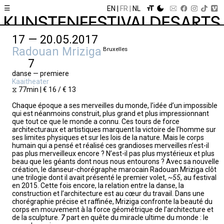
☰
EN
FR
NL
17 — 20.05.2017
Radouan Mriziga
Bruxelles
7
danse — premiere
Kaaitheater
⧖ 77min | € 16 / € 13
Chaque époque a ses merveilles du monde, l’idée d’un impossible
qui est néanmoins construit, plus grand et plus impressionnant
que tout ce que le monde a connu. Ces tours de force
architecturaux et artistiques marquent la victoire de l’homme sur
ses limites physiques et sur les lois de la nature. Mais le corps
humain qui a pensé et réalisé ces grandioses merveilles n’est-il
pas plus merveilleux encore ? N’est-il pas plus mystérieux et plus
beau que les géants dont nous nous entourons ? Avec sa nouvelle
création, le danseur-chorégraphe marocain Radouan Mriziga clôt
une trilogie dont il avait présenté le premier volet,
~55
, au festival
en 2015. Cette fois encore, la relation entre la danse, la
construction et l’architecture est au cœur du travail. Dans une
chorégraphie précise et raffinée, Mriziga confronte la beauté du
corps en mouvement à la force géométrique de l’architecture et
de la sculpture.
7
part en quête du miracle ultime du monde : le