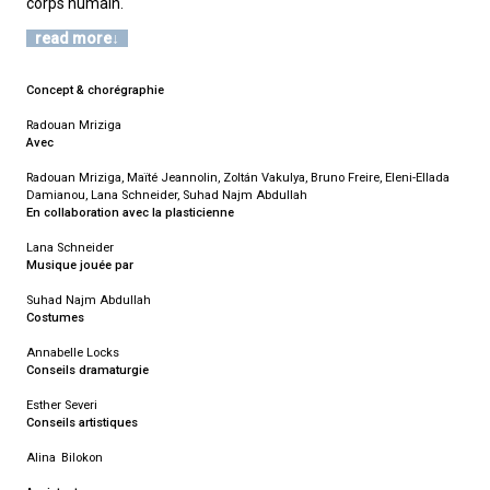
corps humain.
read more
Concept & chorégraphie
Radouan Mriziga
Avec
Radouan Mriziga, Maïté Jeannolin, Zoltán Vakulya, Bruno Freire, Eleni-Ellada
Damianou, Lana Schneider, Suhad Najm Abdullah
En collaboration avec la plasticienne
Lana Schneider
Musique jouée par
Suhad Najm Abdullah
Costumes
Annabelle Locks
Conseils dramaturgie
Esther Severi
Conseils artistiques
Alina Bilokon