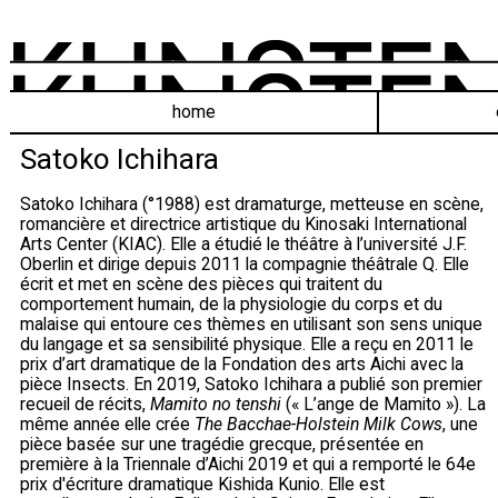
home
Satoko Ichihara
Satoko Ichihara (°1988) est dramaturge, metteuse en scène,
romancière et directrice artistique du Kinosaki International
Arts Center (KIAC). Elle a étudié le théâtre à l’université J.F.
Oberlin et dirige depuis 2011 la compagnie théâtrale Q. Elle
écrit et met en scène des pièces qui traitent du
comportement humain, de la physiologie du corps et du
malaise qui entoure ces thèmes en utilisant son sens unique
du langage et sa sensibilité physique. Elle a reçu en 2011 le
prix d’art dramatique de la Fondation des arts Aichi avec la
pièce Insects. En 2019, Satoko Ichihara a publié son premier
recueil de récits,
Mamito no tenshi
(« L’ange de Mamito »). La
même année elle crée
The Bacchae-Holstein Milk Cows
, une
pièce basée sur une tragédie grecque, présentée en
première à la Triennale d’Aichi 2019 et qui a remporté le 64e
prix d'écriture dramatique Kishida Kunio. Elle est