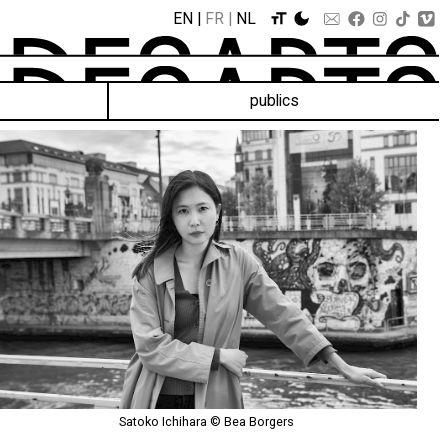
EN
FR
NL
publics
Satoko Ichihara © Bea Borgers