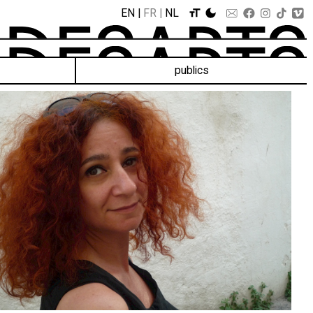
EN
FR
NL
publics