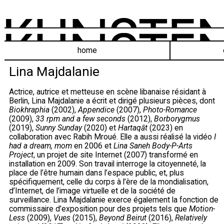
home
Lina Majdalanie
Actrice, autrice et metteuse en scène libanaise résidant à
Berlin, Lina Majdalanie a écrit et dirigé plusieurs pièces, dont
Biokhraphia
(2002),
Appendice
(2007),
Photo-Romance
(2009),
33 rpm and a few seconds
(2012),
Borborygmus
(2019),
Sunny Sunday
(2020) et
Hartaqāt
(2023) en
collaboration avec Rabih Mroué. Elle a aussi réalisé la vidéo
I
had a dream, mom
en 2006 et
Lina Saneh Body-P-Arts
Project
, un projet de site Internet (2007) transformé en
installation en 2009. Son travail interroge la citoyenneté, la
place de l’être humain dans l’espace public, et, plus
spécifiquement, celle du corps à l’ère de la mondialisation,
d’Internet, de l’image virtuelle et de la société de
surveillance. Lina Majdalanie exerce également la fonction de
commissaire d’exposition pour des projets tels que
Motion-
Less
(2009),
Vues
(2015),
Beyond Beirut
(2016),
Relatively