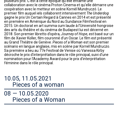
plusieurs prix. C’est à cette époque qu’elle entame une
collaboration avec le cinéma Proton Cinema et qu’elle démarre une
coopération avec le metteur en scène Kornél Mundruczó. Le
premier film auquel iels collaborent intensivement
The Underdog
gagne le prix Un Certain Regard à Cannes en 2014 et est présenté
en première en Amérique du Nord au Sundance Filmfestival en
2015. Un doctorat en art summa cum laude à l’Université hongroise
des arts du théâtre et du cinéma de Budapest lui est décerné en
2018. Son premier libretto d’opéra,
Journey of Hope
, est basé sur un
film de Xavier Koller, film couronné d’un Oscar. Le film est présenté
au Grand Théâtre de Genève.
Pieces of a Woman
est son premier
scénario en langue anglaise, mis en scène par Kornél Mundruczo.
Sa première a lieu au 77e Festival de Venise où Vanessa Kirby
décroche le prix d’interprétation dans le rôle principal, suivi d’une
nomination pour l’Academy Award pour le prix d’interprétation
féminine dans le rôle principal.
10.05, 11.05.2021
Pieces of a woman
08 — 10.05.2020
Pieces of a Woman