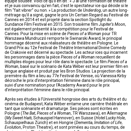
équipe soudée. Voici ce qu’il en dit : « J’ai une formation de théâtre
et je suis convaincu qu’en fait, c’est le spectateur·ice qui décide si le
film “fait vibrer” ou non. » La production de
Underdog
, un autre long-
métrage qu’il a signé, gagne le prix Un Certain Regard au Festival de
Cannes en 2014 et est projeté dans la section Spotlight du
Sundance Film Festival en 2015. Son troisième film
Jupiter’s Moon
,
est également présenté à la compétition pour le Festival de
Cannes. Pour la mise en scène de
Pieces of a Woman
pour TR
Warszawa Mundruczó remporte le Swinarski Award, le principal
hommage décerné aux réalisateurs de théâtre en Pologne. Le
Grand Prix au 12e Festival de Théâtre International Divine Comedy
de Crakovie est décerné au spectacle. Les acteur·ices qui incarnent
les personnages dans la pièce
Pieces of a Woman
recueillent de
multiples éloges pour leur rôle dans le spectacle. Le film
Pieces of a
Woman
, basé sur le scénario de Kata Wéber est leur premier film en
langue anglaise et produit par les Bron Studios. La projection de la
première du film a lieu au 77e Festival de Venise, où Vanessa Kirby
décroche le prix d’interprétation féminine dans le rôle principal,
suivi d’une nomination pour l’Academy Award pour le prix
d’interprétation féminine dans le rôle principal.
Après ses études à l’Université hongroise des arts du théâtre et du
cinéma de Budapest, Kata Wéber entame une carrière théâtrale en
tant que scénariste et dramaturge. Ses pièces sont écrites en
Pologne (
The Bat
,
Pieces of a Woman
, TR Warszawa), en Allemagne
(
My Sweet Haiti
, Schauspiel Hannover), en Suisse (
Hotel Lucky Hole
,
Schauspielhaus Zürich) et en Hongrie (
Dementia
,
Imitation of Life
,
Evolution
, Proton Theatre), et sont primées au cours du temps, de