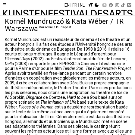
☰
EN
FR
NL
Kornél Mundruczó & Kata Wéber / TR
Warszawa
Varsovie / Budapest
Kornél Mundruczó est un réalisateur de cinéma et de théâtre et un
acteur hongrois. Il a fait des études à l’Université hongroise des arts
du théâtre et du cinéma de Budapest. De 1998 à 2016, il réalise 16
courts et longs métrages. Il gagne le Léopard d’argent pour
Pleasant Days
(2002), au Festival international du film de Locarno,
Delta
(2008) remporte le prix FIPRESCI à Cannes et il est nominé
pour la Palme d’Or pour le film
Tender Son. The Frankenstein Project
.
Après avoir travaillé en free-lance pendant un certain nombre
d’années en coopération avec globalement les mêmes acteurs, en
2009, il crée en collaboration avec Dóra Büki sa propre compagnie
de théâtre indépendante, le Proton Theatre. Parmi ses productions
les plus célèbres, nous citons une adaptation au théâtre de
Ice
de
W. Sorokin,
Disgrace
de Coetzee,
Hard to be a God
basé sur son
propre scénario et
The Imitation of Life
basé sur le texte de Kata
Wéber.
Pieces of a Woman
est sa deuxième représentation basée
sur le texte de la même autrice avec qui il a également coopéré
pour la réalisation de films. Généralement, c’est dans des théâtres
hongrois, allemands et autrichiens que Mundruczó met en scène
ses adaptations théâtrales. Dans ses pièces, le casting réunit
souvent les mêmes acteur·ices et il aime former avec eux·elles une