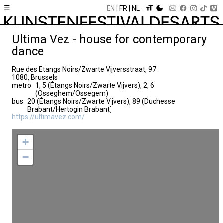
☰
EN
FR
NL
Ultima Vez - house for contemporary
dance
Rue des Etangs Noirs/Zwarte Vijversstraat, 97
1080, Brussels
metro
1, 5 (Étangs Noirs/Zwarte Vijvers), 2, 6
(Osseghem/Ossegem)
bus
20 (Étangs Noirs/Zwarte Vijvers), 89 (Duchesse
Brabant/Hertogin Brabant)
https://ultimavez.com/
+
−