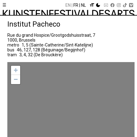
☰
EN
FR
NL
Institut Pacheco
Rue du grand Hospice/Grootgodshuisstraat, 7
1000, Brussels
metro
1, 5 (Sainte-Catherine/Sint-Katelijne)
bus
46, 127, 128 (Béguinage/Begijnhof)
tram
3, 4, 32 (De Brouckère)
+
−