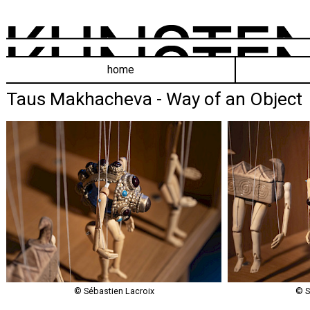
home
Taus Makhacheva - Way of an Object
© Sébastien Lacroix
© S