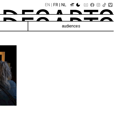
EN
FR
NL
audiences