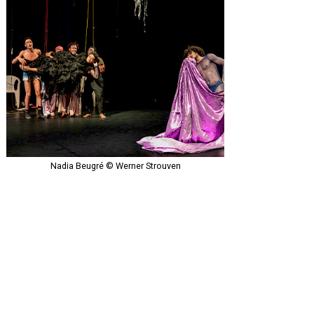
Nadia Beugré © Werner Strouven