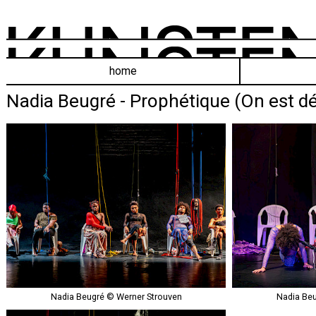
home
Nadia Beugré - Prophétique (On est dé
Nadia Beugré © Werner Strouven
Nadia Beu