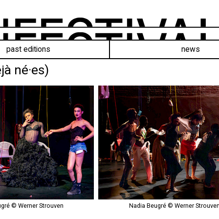
past editions
news
jà né·es)
gré © Werner Strouven
Nadia Beugré © Werner Strouve