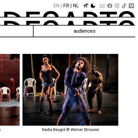
EN
FR
NL
audiences
n
Nadia Beugré © Werner Strouven