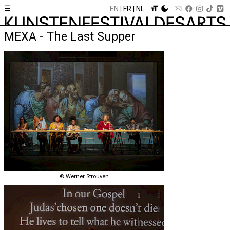
☰
EN
FR
NL
MEXA - The Last Supper
© Werner Strouven