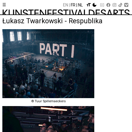
☰
EN
FR
NL
Łukasz Twarkowski - Respublika
© Tuur Spillemaeckers