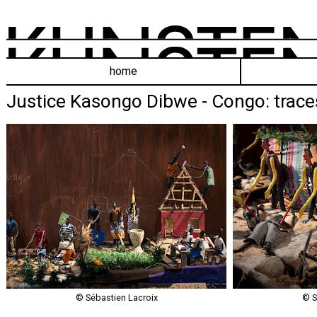
home
Justice Kasongo Dibwe - Congo: trace
© Sébastien Lacroix
© S