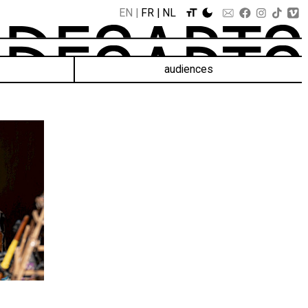
EN
FR
NL
audiences