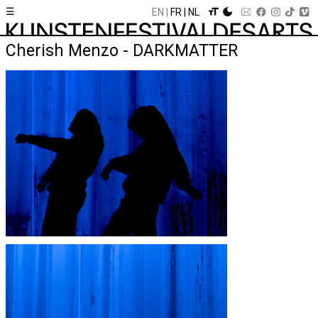
☰
EN
FR
NL
Cherish Menzo - DARKMATTER