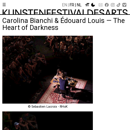
☰
EN
FR
NL
Carolina Bianchi & Édouard Louis — The
Heart of Darkness
© Sebastien Lacroix - RHoK