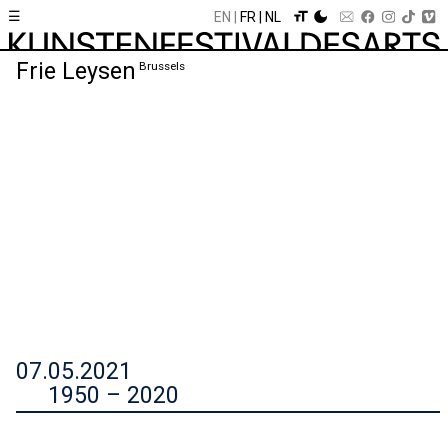
☰
EN
FR
NL
Frie Leysen
Brussels
07.05.2021
1950 – 2020