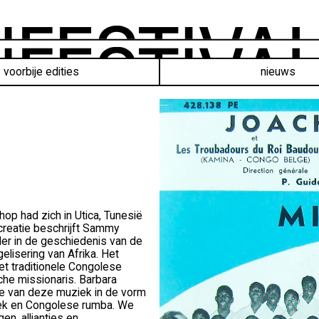
voorbije edities
nieuws
op had zich in Utica, Tunesië
creatie beschrijft Sammy
der in de geschiedenis van de
elisering van Afrika. Het
et traditionele Congolese
he missionaris. Barbara
ie van deze muziek in de vorm
iek en Congolese rumba. We
en, allianties en