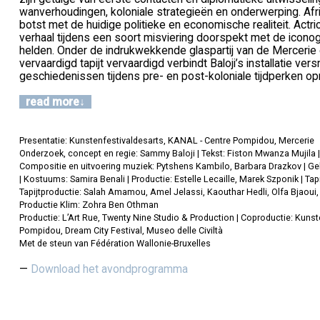
wanverhoudingen, koloniale strategieën en onderwerping. Afr
botst met de huidige politieke en economische realiteit. Actric
verhaal tijdens een soort misviering doorspekt met de icono
helden. Onder de indrukwekkende glaspartij van de Mercerie 
vervaardigd tapijt vervaardigd verbindt Baloji’s installatie ve
geschiedenissen tijdens pre- en post-koloniale tijdperken op
read more
Presentatie: Kunstenfestivaldesarts, KANAL - Centre Pompidou, Mercerie
Onderzoek, concept en regie: Sammy Baloji | Tekst: Fiston Mwanza Mujila | 
Compositie en uitvoering muziek: Pytshens Kambilo, Barbara Drazkov | Gel
| Kostuums: Samira Benali | Productie: Estelle Lecaille, Marek Szponik | Tapi
Tapijtproductie: Salah Amamou, Amel Jelassi, Kaouthar Hedli, Olfa Bjaoui,
Productie Klim: Zohra Ben Othman
Productie: L’Art Rue, Twenty Nine Studio & Production | Coproductie: Kuns
Pompidou, Dream City Festival, Museo delle Civiltà
Met de steun van Fédération Wallonie-Bruxelles
Download het avondprogramma