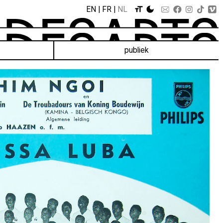
EN
FR
NL
publiek