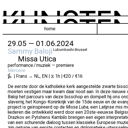
home
29.05 — 01.06.2024
Sammy Baloji
Lubumbashi-Brussel
Missa Utica
performance / muziek — premiere
Mercerie
| Frans → NL, EN | ⧖ 1h | €20 / €16
De eerste door de katholieke kerk aangestelde zwarte bissch
moeten vestigen maar kwam daar nooit aan. In deze nieuwe 
Baloji het parcours van deze bisschop en dompelt hij ons on
slavernij, het Kongo-Koninkrijk van de 15de eeuw en de evang
project is geïnspireerd op de
Missa Luba
, een Latijnse mis m
liederen die ontwikkeld werd door een 20ste-eeuwse Belgisc
Drazkov en Pytshens Kambilo brengen een eigen interpretat
van een schurende dialoog tussen klassieke Europese muz
zijn getuige van eerste contacten en diplomatieke uitwisseling