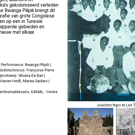
ika’s gekoloniseerd verleden
e Bwanga Pilipili brengt dit
grafie van grote Congolese
en op een in Tunesië
rsnipperde gebieden en
nieuw met elkaar.
Performance: Bwanga Pilipili |
uidstechnicus: Françoise Pierre
jtontwerp: Silvana De Bari |
 Hanen Hedli, Marwa Saidani |
tenfestivaldesarts, KANAL - Centre
Joachim Ngoi et Les T